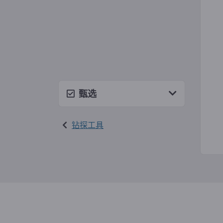
甄选
钻探工具