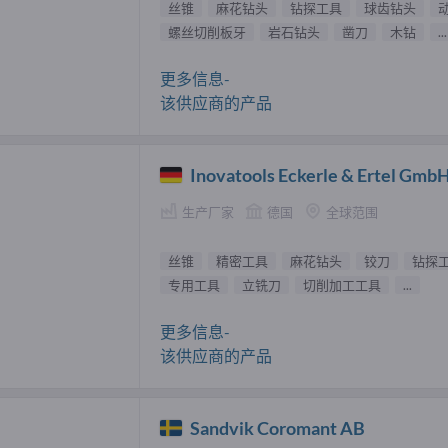
丝锥
麻花钻头
钻探工具
球齿钻头
螺丝切削板牙
岩石钻头
凿刀
木钻
...
更多信息-
该供应商的产品
Inovatools Eckerle & Ertel Gmb
生产厂家
德国
全球范围
丝锥
精密工具
麻花钻头
铰刀
钻探
专用工具
立铣刀
切削加工工具
...
更多信息-
该供应商的产品
Sandvik Coromant AB