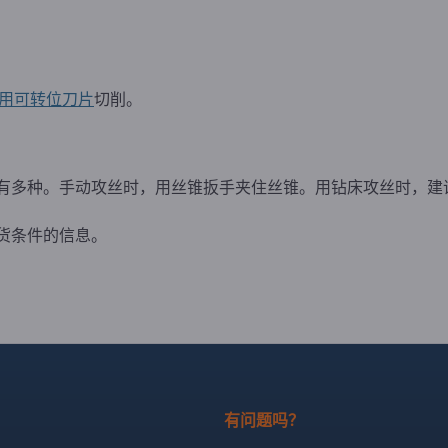
用可转位刀片
切削。
有多种。手动攻丝时，用丝锥扳手夹住丝锥。用钻床攻丝时，建
货条件的信息。
有问题吗？