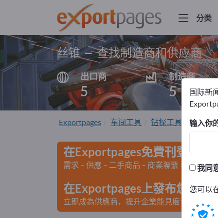
分类
丝锥 – 查找制造商和供应商
出口商
制造商
5
5
国际新
Export
Exportpages
车间工具
钻探工具
丝锥
输入你
在Exportpages免費刊登廣告
需求 – 供應 – 二手商品 – 商業聯繫 >> 由此開
我同
在Exportpages上發布您
您可以
立即成為供應商，提升企業能見度>> 點此發