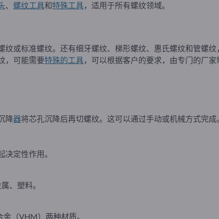
头
、
螺纹工具
和
特殊工具
，适用于所有螺纹领域。
螺纹或标准螺纹。还有细牙螺纹、梯形螺纹、惠氏螺纹和管螺纹
纹，可能需要
特殊的工具
，可以根据客户的要求，由专门的厂家
沉降
器
将芯孔沉降后再切螺纹。这可以通过手动或机械方式完成
起决定性作用。
金属、塑料。
合金（VHM）两种材质。