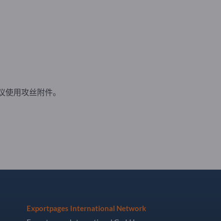
议使用攻丝附件。
Exportpages International Network