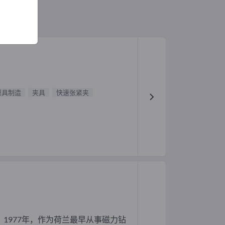
模具制造
夹具
快速张紧夹
1977年，作为荷兰最早从事磁力钻