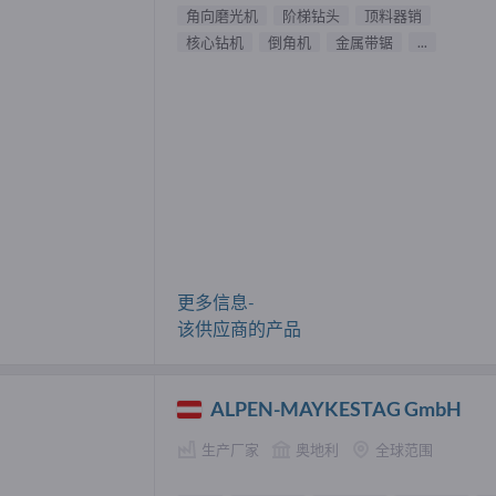
角向磨光机
阶梯钻头
顶料器销
核心钻机
倒角机
金属带锯
...
更多信息-
该供应商的产品
ALPEN-MAYKESTAG GmbH
生产厂家
奥地利
全球范围