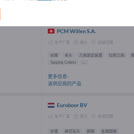
 供應商 (5)
PCM Willen S.A.
生产厂家
瑞士
全球范围
丝锥
夹头
刀具固定装置
拉削刀具
Tapping Collets
...
更多信息-
该供应商的产品
Euroboor BV
生产厂家
荷兰
全球范围
丝锥
麻花钻头
圆锯
金属圆锯