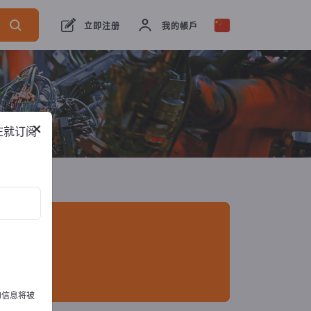
出口商
5
制造商
5
立即注册
我的帳戶
×
在就订阅
的信息将被