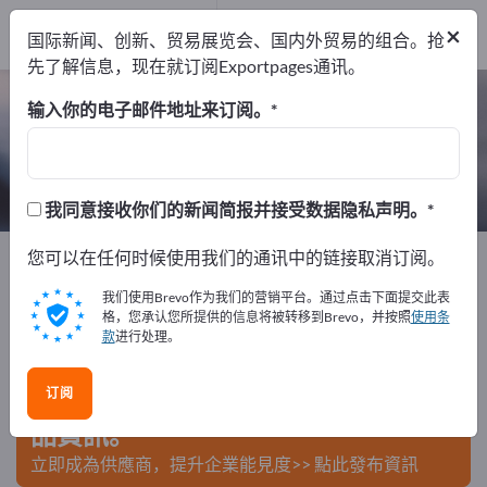
出口商
5
×
国际新闻、创新、贸易展览会、国内外贸易的组合。抢
制造商
5
先了解信息，现在就订阅Exportpages通讯。
卫浴清洁剂 – 查找制造商和供应商
输入你的电子邮件地址来订阅。
出口商
制造商
5
5
我同意接收你们的新闻简报并接受数据隐私声明。
Exportpages
您可以在任何时候使用我们的通讯中的链接取消订阅。
化学和制药
清洁剂
卫浴清洁剂
我们使用Brevo作为我们的营销平台。通过点击下面提交此表
在Exportpages免費刊登廣告！
格，您承认您所提供的信息将被转移到Brevo，并按照
使用条
款
进行处理。
需求 – 供應 – 二手商品 – 商業聯繫 >> 由此開始
订阅
在Exportpages上發布您的公司與產
品資訊。
立即成為供應商，提升企業能見度>> 點此發布資訊