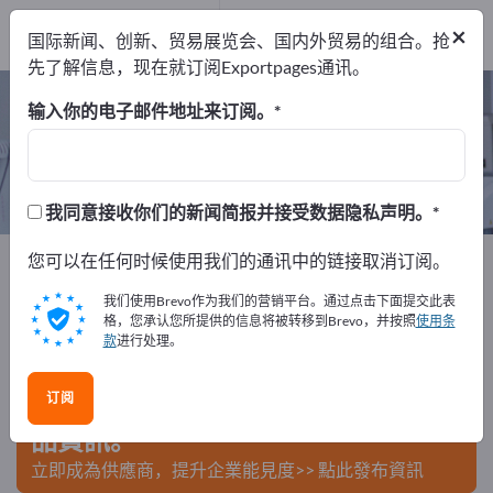
出口商
3
×
国际新闻、创新、贸易展览会、国内外贸易的组合。抢
制造商
3
先了解信息，现在就订阅Exportpages通讯。
一次性无尘服 – 查找制造商和供应商
输入你的电子邮件地址来订阅。
出口商
制造商
3
3
我同意接收你们的新闻简报并接受数据隐私声明。
Exportpages
您可以在任何时候使用我们的通讯中的链接取消订阅。
纺织品
服装
工作服
一次性无尘服
我们使用Brevo作为我们的营销平台。通过点击下面提交此表
在Exportpages免費刊登廣告！
格，您承认您所提供的信息将被转移到Brevo，并按照
使用条
款
进行处理。
需求 – 供應 – 二手商品 – 商業聯繫 >> 由此開始
订阅
在Exportpages上發布您的公司與產
品資訊。
立即成為供應商，提升企業能見度>> 點此發布資訊