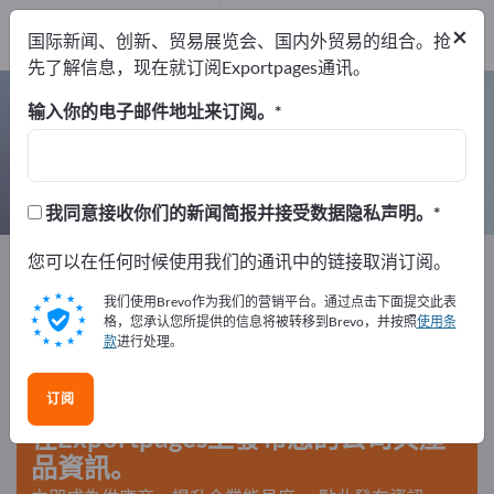
出口商
4
×
国际新闻、创新、贸易展览会、国内外贸易的组合。抢
制造商
4
先了解信息，现在就订阅Exportpages通讯。
扭矩传感器 – 查找制造商和供应商
输入你的电子邮件地址来订阅。
出口商
制造商
4
4
我同意接收你们的新闻简报并接受数据隐私声明。
Exportpages
您可以在任何时候使用我们的通讯中的链接取消订阅。
测量技术和光学
传感技术
扭矩传感器
我们使用Brevo作为我们的营销平台。通过点击下面提交此表
格，您承认您所提供的信息将被转移到Brevo，并按照
使用条
款
进行处理。
在Exportpages免費刊登廣告！
需求 – 供應 – 二手商品 – 商業聯繫 >> 由此開始
订阅
在Exportpages上發布您的公司與產
品資訊。