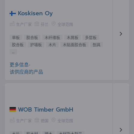
Koskisen Oy
生产厂家
芬兰
全球范围
单板
胶合板
木纤维板
木屑板
多层板
胶合板
护墙板
木片
木贴面胶合板
刨具
...
更多信息-
该供应商的产品
WOB Timber GmbH
生产厂家
德国
全球范围
木片
软木材
硬木
木材及木制品