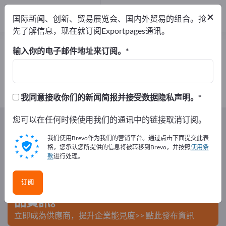
出口商
5
×
国际新闻、创新、贸易展览会、国内外贸易的组合。抢
制造商
5
先了解信息，现在就订阅Exportpages通讯。
林业产品 – 查找制造商和供应商
输入你的电子邮件地址来订阅。
出口商
制造商
5
5
我同意接收你们的新闻简报并接受数据隐私声明。
Exportpages
您可以在任何时候使用我们的通讯中的链接取消订阅。
农林业
林业产品
我们使用Brevo作为我们的营销平台。通过点击下面提交此表
在Exportpages免費刊登廣告！
格，您承认您所提供的信息将被转移到Brevo，并按照
使用条
款
进行处理。
需求 – 供應 – 二手商品 – 商業聯繫 >> 由此開始
订阅
在Exportpages上發布您的公司與產
品資訊。
立即成為供應商，提升企業能見度>> 點此發布資訊