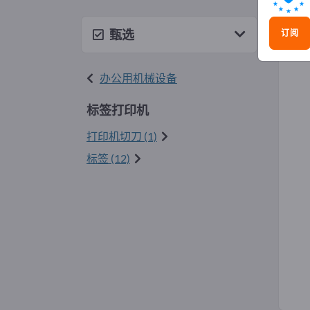
标签
甄选
订阅
办公用机械设备
标签打印机
打印机切刀 (1)
标签 (12)