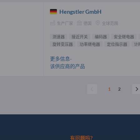
Hengstler GmbH
生产厂家
德国
全球范围
测速器
接近开关
编码器
安全继电器
旋转变压器
功率继电器
定位指示器
计
更多信息-
该供应商的产品
1
2
有问题吗？