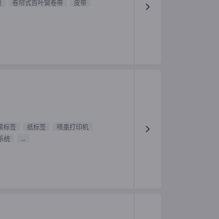
鏈
卷帘式百叶窗卷带
皮带
续标签
纸标签
喷墨打印机
系统
...