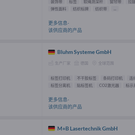
装饰带
标签
软绳测深杆
窗帘带
拉
弹性面料
纺织标牌
纺织带
...
更多信息-
该供应商的产品
Bluhm Systeme GmbH
生产厂家
德国
全球范围
标签打印机
不干胶标签
条码打印机
连
标签分离机
贴标签机
CO2激光器
标示
更多信息-
该供应商的产品
M+B Lasertechnik GmbH