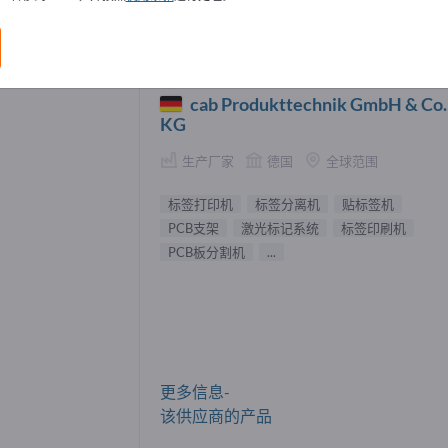
打印机 供應商 (16)
cab Produkttechnik GmbH & Co.
KG
生产厂家
德国
全球范围
标签打印机
标签分离机
贴标签机
PCB支架
激光标记系统
标签印刷机
PCB板分割机
...
更多信息-
该供应商的产品