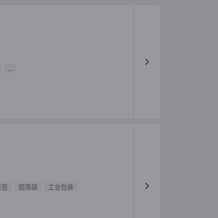
...
标签
铝箔袋
工业包装