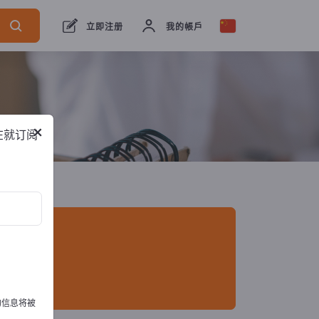
口商
16
制造商
15
经销商
1
立即注册
我的帳戶
×
在就订阅
的信息将被