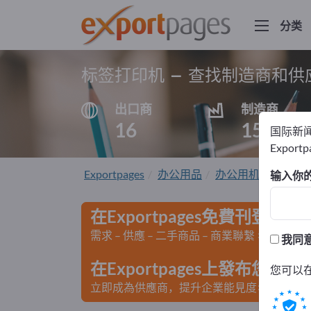
分类
标签打印机 – 查找制造商和供
出口商
制造商
16
15
国际新
Export
Exportpages
办公用品
办公用机械设备
输入你
在Exportpages免費刊登廣告
需求 – 供應 – 二手商品 – 商業聯繫 >> 由此開
我同
在Exportpages上發布您
您可以
立即成為供應商，提升企業能見度>> 點此發