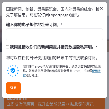
出口商
1
×
国际新闻、创新、贸易展览会、国内外贸易的组合。抢
制造商
1
先了解信息，现在就订阅Exportpages通讯。
系绳 – 查找制造商和供应商
输入你的电子邮件地址来订阅。
出口商
制造商
1
1
我同意接收你们的新闻简报并接受数据隐私声明。
Exportpages
您可以在任何时候使用我们的通讯中的链接取消订阅。
运输与包装
卸载安全系统
系绳
我们使用Brevo作为我们的营销平台。通过点击下面提交此表
在Exportpages免費刊登廣告！
格，您承认您所提供的信息将被转移到Brevo，并按照
使用条
款
进行处理。
需求 – 供應 – 二手商品 – 商業聯繫 >> 由此開始
订阅
在Exportpages上發布您的公司與產
品資訊。
立即成為供應商，提升企業能見度>> 點此發布資訊