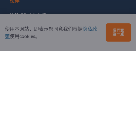
伙伴
注册成为合作伙伴
订阅新闻
使用本网站，即表示您同意我们根据
隐私政
我同意
这一点
策
使用cookies。
有问题吗？
问题和回答
我们提供的服务
关于我们
给Exportpages发送消息
Exportpages International Network
Exportpages International GmbH
Becker-Göring-Straße 15