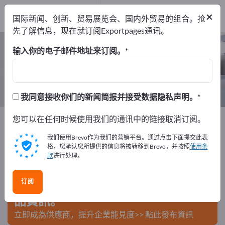
出口商
11
×
国际新闻、创新、贸易展览会、国内外贸易的组合。抢
制造商
11
先了解信息，现在就订阅Exportpages通讯。
门禁系统 – 查找制造商和供应商
输入你的电子邮件地址来订阅。
出口商
制造商
11
11
我同意接收你们的新闻简报并接受数据隐私声明。
Exportpages
您可以在任何时候使用我们的通讯中的链接取消订阅。
安全与保护
进入与鉴别
门禁系统
我们使用Brevo作为我们的营销平台。通过点击下面提交此表
在Exportpages免費刊登廣告！
格，您承认您所提供的信息将被转移到Brevo，并按照
使用条
款
进行处理。
需求 – 供應 – 二手商品 – 商業聯繫 >> 由此開始
订阅
在Exportpages上發布您的公司與產
品資訊。
立即成為供應商，提升企業能見度>> 點此發布資訊