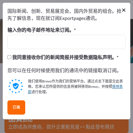
制造商
28
×
国际新闻、创新、贸易展览会、国内外贸易的组合。抢
经销商
2
先了解信息，现在就订阅Exportpages通讯。
组织管理用设备 – 查找制造商和供应商
输入你的电子邮件地址来订阅。
出口商
制造商
经销商
30
28
2
我同意接收你们的新闻简报并接受数据隐私声明。
Exportpages
您可以在任何时候使用我们的通讯中的链接取消订阅。
办公用品
组织管理用设备
我们使用Brevo作为我们的营销平台。通过点击下面提交此表
在Exportpages免費刊登廣告！
格，您承认您所提供的信息将被转移到Brevo，并按照
使用条
款
进行处理。
需求 – 供應 – 二手商品 – 商業聯繫 >> 由此開始
订阅
在Exportpages上發布您的公司與產
品資訊。
立即成為供應商，提升企業能見度>> 點此發布資訊