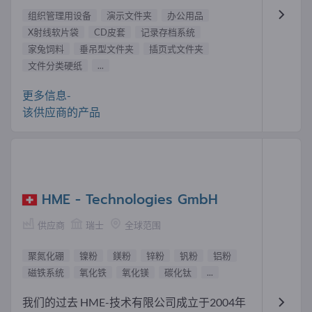
组织管理用设备
演示文件夹
办公用品
X射线软片袋
CD皮套
记录存档系统
家兔饲料
垂吊型文件夹
插页式文件夹
文件分类硬纸
...
更多信息-
该供应商的产品
HME - Technologies GmbH
供应商
瑞士
全球范围
聚氮化硼
镍粉
鎂粉
锌粉
钒粉
铝粉
磁铁系统
氧化铁
氧化镁
碳化钛
...
我们的过去 HME-技术有限公司成立于2004年