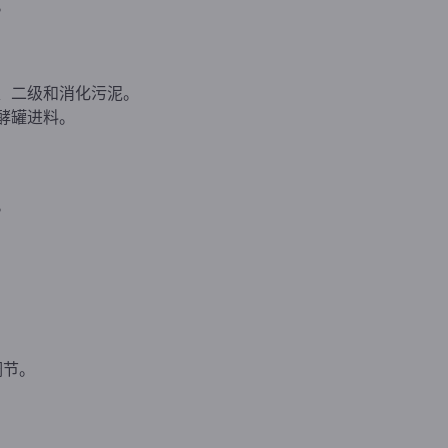
。
、二级和消化污泥。
酵罐进料。
。
。
调节。