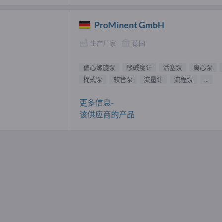
ProMinent GmbH
生产厂家
德国
偏心螺旋泵
酸碱度计
活塞泵
离心泵
桶式泵
软管泵
流量计
流程泵
...
更多信息-
该供应商的产品