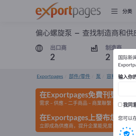
分类
偏心螺旋泵 – 查找制造商和供
出口商
制造商
2
2
国际新
Export
Exportpages
部件/零件
泵
容积式泵
输入你
在Exportpages免費刊登廣告
需求 – 供應 – 二手商品 – 商業聯繫 >> 由此開
我同
在Exportpages上發布您
您可以
立即成為供應商，提升企業能見度>> 點此發