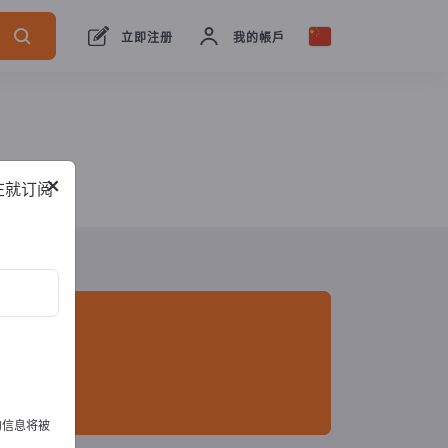
出口商
2
制造商
2
立即注册
我的帳戶
×
在就订阅
的信息将被