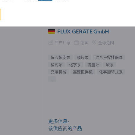
螺旋泵 供應商 (2)
FLUX-GERÄTE GmbH
生产厂家
德国
全球范围
偏心螺旋泵
膜片泵
混合与搅拌器具
桶式泵
化学泵
流量计
酸泵
充填机械
高速搅拌机
化学旋转式泵
...
更多信息-
该供应商的产品