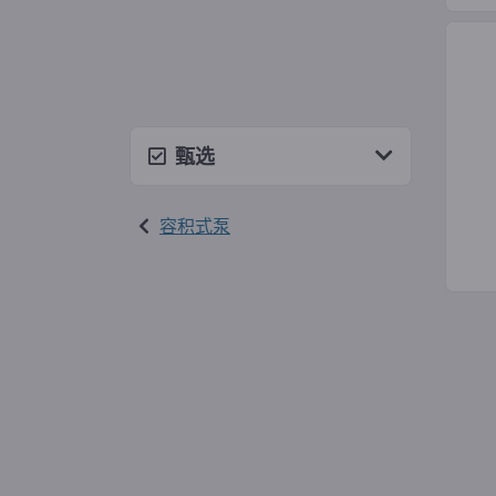
甄选
容积式泵