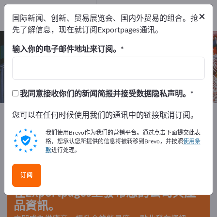
出口商
2
×
国际新闻、创新、贸易展览会、国内外贸易的组合。抢
制造商
2
先了解信息，现在就订阅Exportpages通讯。
静音压缩机 – 查找制造商和供应商
输入你的电子邮件地址来订阅。
出口商
制造商
2
2
我同意接收你们的新闻简报并接受数据隐私声明。
Exportpages
您可以在任何时候使用我们的通讯中的链接取消订阅。
机器和设备
液压与气动技术
压缩机
静音压缩机
我们使用Brevo作为我们的营销平台。通过点击下面提交此表
格，您承认您所提供的信息将被转移到Brevo，并按照
使用条
款
进行处理。
在Exportpages免費刊登廣告！
需求 – 供應 – 二手商品 – 商業聯繫 >> 由此開始
订阅
在Exportpages上發布您的公司與產
品資訊。