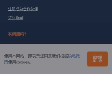
注册成为合作伙伴
订阅新闻
有问题吗？
问题和回答
我们提供的服务
使用本网站，即表示您同意我们根据
隐私政
我同意
这一点
策
使用cookies。
关于我们
给Exportpages发送消息
Exportpages International Network
Exportpages International GmbH
Becker-Göring-Straße 15
76307 Karlsbad