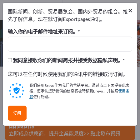
出口商
1
×
国际新闻、创新、贸易展览会、国内外贸易的组合。抢
制造商
1
先了解信息，现在就订阅Exportpages通讯。
压缩空气抛光机 – 查找制造商和供应商
输入你的电子邮件地址来订阅。
出口商
制造商
1
1
我同意接收你们的新闻简报并接受数据隐私声明。
Exportpages
您可以在任何时候使用我们的通讯中的链接取消订阅。
车间工具
气动工具
压缩空气抛光机
我们使用Brevo作为我们的营销平台。通过点击下面提交此表
在Exportpages免費刊登廣告！
格，您承认您所提供的信息将被转移到Brevo，并按照
使用条
款
进行处理。
需求 – 供應 – 二手商品 – 商業聯繫 >> 由此開始
订阅
在Exportpages上發布您的公司與產
品資訊。
立即成為供應商，提升企業能見度>> 點此發布資訊