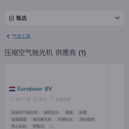
甄选
气动工具
压缩空气抛光机 供應商 (1)
Euroboor BV
生产厂家
荷兰
全球范围
压缩空气抛光机
麻花钻头
圆锯
丝锥
金属圆锯
角向磨光机
阶梯钻头
顶料器销
核心钻机
倒角机
...