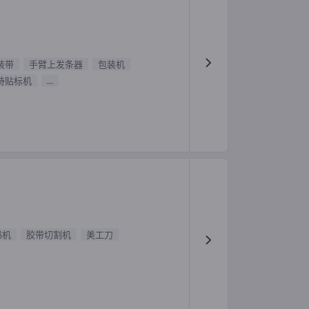
装带
手臂上发条器
包装机
持贴标机
...
书机
胶带切割机
美工刀