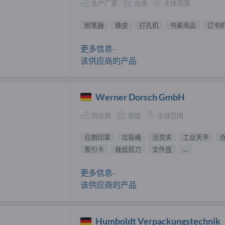
生产厂家
台湾
全球范围
削笔器
橡皮
打孔机
书桌用品
订书
更多信息-
该供应商的产品
Werner Dorsch GmbH
供应商
德国
全球范围
日期印章
垃圾桶
活页夹
工业天平
索引卡
裁纸剪刀
文件盘
...
更多信息-
该供应商的产品
Humboldt Verpackungstechnik