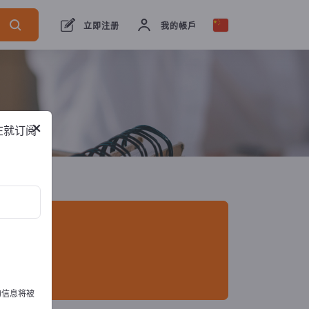
口商
12
制造商
11
经销商
1
立即注册
我的帳戶
×
在就订阅
的信息将被