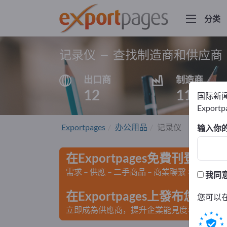
分类
记录仪 – 查找制造商和供应商
出口商
制造商
12
11
国际新
Export
Exportpages
办公用品
记录仪
输入你
在Exportpages免費刊登廣告
需求 – 供應 – 二手商品 – 商業聯繫 >> 由此開
我同
在Exportpages上發布您
您可以
立即成為供應商，提升企業能見度>> 點此發