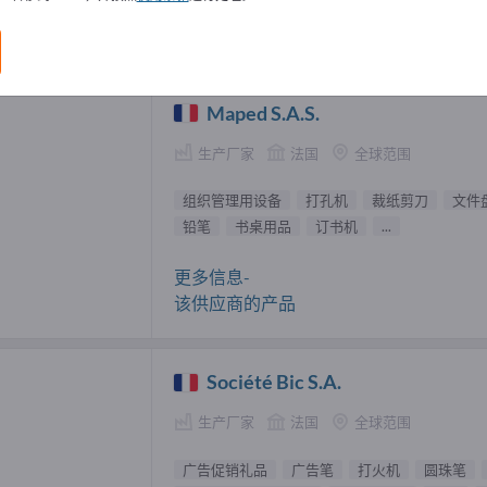
仪 供應商 (12)
Maped S.A.S.
生产厂家
法国
全球范围
组织管理用设备
打孔机
裁纸剪刀
文件
铅笔
书桌用品
订书机
...
更多信息-
该供应商的产品
Société Bic S.A.
生产厂家
法国
全球范围
广告促销礼品
广告笔
打火机
圆珠笔