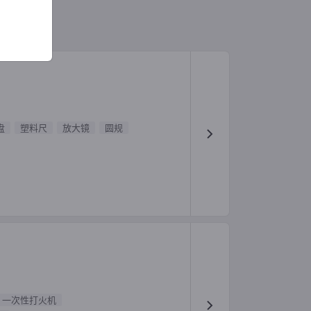
盘
塑料尺
放大镜
圆规
一次性打火机