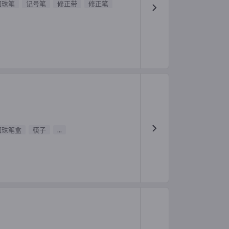
圆珠笔
记号笔
修正带
修正笔
圆珠笔盒
筷子
...