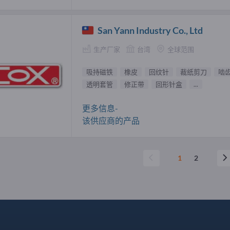
San Yann Industry Co., Ltd
生产厂家
台湾
全球范围
吸持磁铁
橡皮
回纹针
裁纸剪刀
啮
透明套管
修正带
回形针盒
...
更多信息-
该供应商的产品
1
2