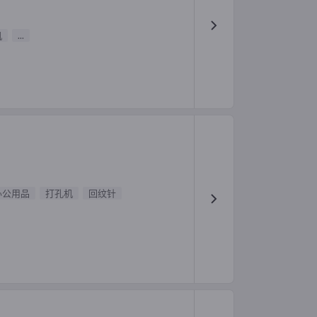
机
...
办公用品
打孔机
回纹针