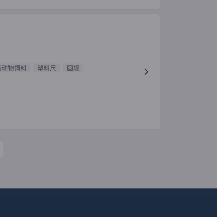
齿动物饲料
塑料尺
圆规