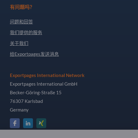
有问题吗？
问题和回答
我们提供的服务
关于我们
给Exportpages发送消息
Exportpages International Network
Exportpages International GmbH
Becker-Göring-Straße 15
76307 Karlsbad
Germany