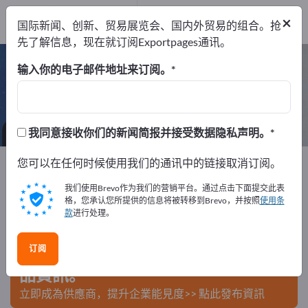
出口商
35
×
国际新闻、创新、贸易展览会、国内外贸易的组合。抢
制造商
35
先了解信息，现在就订阅Exportpages通讯。
商店装备 – 查找制造商和供应商
输入你的电子邮件地址来订阅。
出口商
制造商
35
35
我同意接收你们的新闻简报并接受数据隐私声明。
Exportpages
您可以在任何时候使用我们的通讯中的链接取消订阅。
公司设备/机构家具
商店装备
我们使用Brevo作为我们的营销平台。通过点击下面提交此表
在Exportpages免費刊登廣告！
格，您承认您所提供的信息将被转移到Brevo，并按照
使用条
款
进行处理。
需求 – 供應 – 二手商品 – 商業聯繫 >> 由此開始
订阅
在Exportpages上發布您的公司與產
品資訊。
立即成為供應商，提升企業能見度>> 點此發布資訊