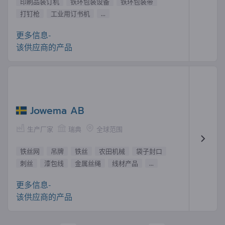
印刷品装订机
铁环包装设备
铁环包装带
打钉枪
工业用订书机
...
更多信息-
该供应商的产品
Jowema AB
生产厂家
瑞典
全球范围
铁丝网
吊牌
铁丝
农田机械
袋子封口
刺丝
漆包线
金属丝绳
线材产品
...
更多信息-
该供应商的产品