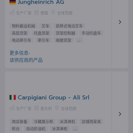
Jungheinrich AG
生产厂家
德国
全球范围
物料搬运机械
叉车
前移式电动叉车
高层货架
托盘货架
货架控制器
手动托盘车
电动牵引车
牵引车
阁楼货架
...
更多信息-
该供应商的产品
Carpigiani Group - Ali Srl
生产厂家
意大利
全球范围
商店装备
冷藏展示柜
冰淇淋机
店铺用家具
柜台
自动奶油机
冰淇淋柜
...