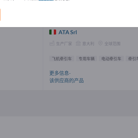
牵引车 供應商 (1)
ATA Srl
生产厂家
意大利
全球范围
飞机牵引车
专用车辆
电动牵引车
牵引
更多信息-
该供应商的产品