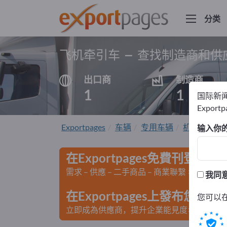
分类
飞机牵引车 – 查找制造商和供
出口商
制造商
1
1
国际新
Export
Exportpages
车辆
专用车辆
机场卡车
输入你
在Exportpages免費刊登廣告
需求 – 供應 – 二手商品 – 商業聯繫 >> 由此開
我同
在Exportpages上發布您
您可以
立即成為供應商，提升企業能見度>> 點此發