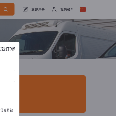
出口商
1
制造商
1
立即注册
我的帳戶
×
在就订阅
的信息将被