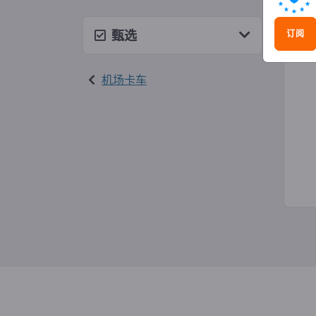
飞机
甄选
订阅
机场卡车