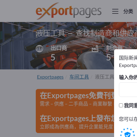
分类
液压工具 – 查找制造商和供应
出口商
制造商
5
5
国际新
Export
Exportpages
车间工具
液压工具
输入你
在Exportpages免費刊登廣告
需求 – 供應 – 二手商品 – 商業聯繫 >> 由此開
我同
在Exportpages上發布您
您可以
立即成為供應商，提升企業能見度>> 點此發