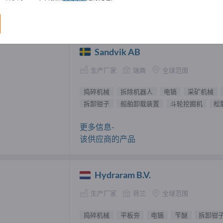
工具 供應商 (5)
Sandvik AB
生产厂家
瑞典
全球范围
捣碎机械
拆除机器人
电镐
采矿机械
拆卸钳子
船舶卸载装置
斗轮挖掘机
松
更多信息-
该供应商的产品
Hydraram B.V.
生产厂家
荷兰
全球范围
捣碎机械
平板夯
电镐
苄醚
拆卸钳