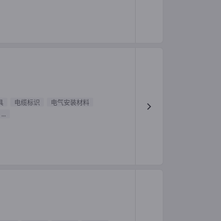
具
电缆标识
电气安装材料
...