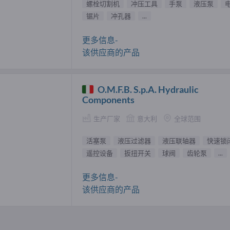
螺栓切割机
冲压工具
手泵
液压泵
锯片
冲孔器
...
更多信息-
该供应商的产品
O.M.F.B. S.p.A. Hydraulic
Components
生产厂家
意大利
全球范围
活塞泵
液压过滤器
液压联轴器
快速锁
遥控设备
扳扭开关
球阀
齿轮泵
...
更多信息-
该供应商的产品