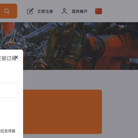
出口商
5
制造商
5
立即注册
我的帳戶
×
在就订阅
的信息将被