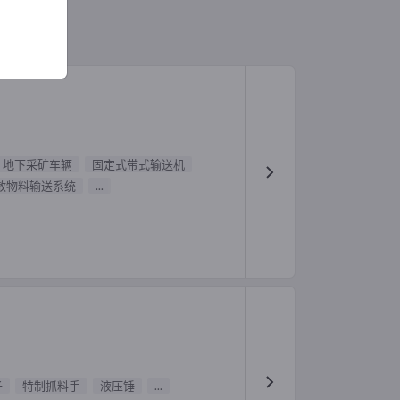
地下采矿车辆
固定式带式输送机
散物料输送系统
...
子
特制抓料手
液压锤
...