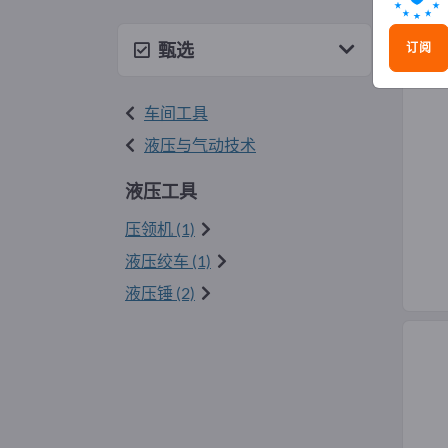
液压
甄选
订阅
车间工具
液压与气动技术
液压工具
压领机 (1)
液压绞车 (1)
液压锤 (2)