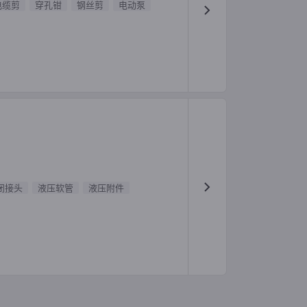
电缆剪
穿孔钳
钢丝剪
电动泵
闭接头
液压软管
液压附件