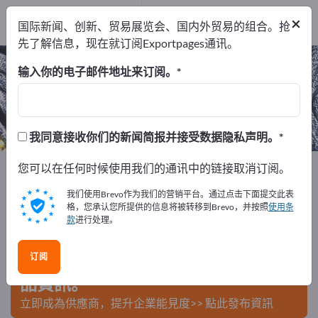
出口商
7
×
国际新闻、创新、贸易展览会、国内外贸易的组合。抢
制造商
7
先了解信息，现在就订阅Exportpages通讯。
技术纱线 – 查找制造商和供应商
输入你的电子邮件地址来订阅。
出口商
制造商
7
7
我同意接收你们的新闻简报并接受数据隐私声明。
Exportpages
您可以在任何时候使用我们的通讯中的链接取消订阅。
纺织品
纱线与捻线
技术纱线
我们使用Brevo作为我们的营销平台。通过点击下面提交此表
在Exportpages免費刊登廣告！
格，您承认您所提供的信息将被转移到Brevo，并按照
使用条
款
进行处理。
需求 – 供應 – 二手商品 – 商業聯繫 >> 由此開始
订阅
在Exportpages上發布您的公司與產
品資訊。
立即成為供應商，提升企業能見度>> 點此發布資訊