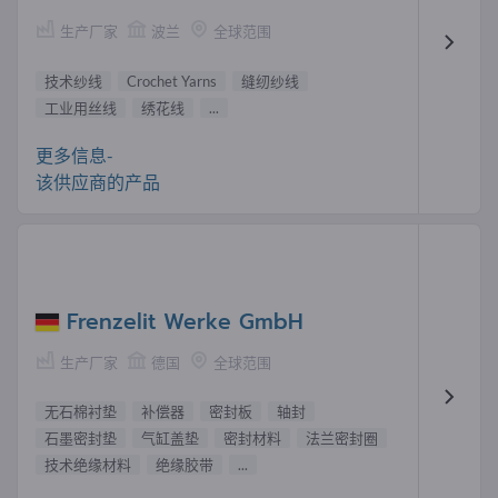
生产厂家
波兰
全球范围
技术纱线
Crochet Yarns
缝纫纱线
工业用丝线
绣花线
...
更多信息-
该供应商的产品
Frenzelit Werke GmbH
生产厂家
德国
全球范围
无石棉衬垫
补偿器
密封板
轴封
石墨密封垫
气缸盖垫
密封材料
法兰密封圈
技术绝缘材料
绝缘胶带
...