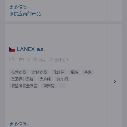
更多信息-
该供应商的产品
LANEX a.s.
生产厂家
捷克
全球范围
技术纱线
缝纫纱线
化纤绳
系绳
吊索
坠落保护系统
大麻绳
拖车绳
防坠落安全装置
弹簧钩
...
更多信息-