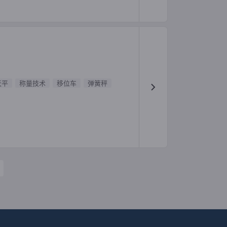
天平
称量技术
移位车
弹簧秤