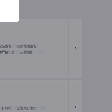
包装设备
薄膜热缩设备
冲焊接设备
热收缩炉
...
打钉枪
工业用订书机
...