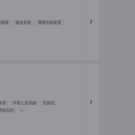
缩薄膜
输送系统
薄膜热缩装置
装带
手臂上发条器
包装机
持贴标机
...