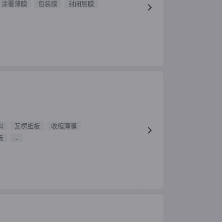
涂覆薄膜
包装膜
封闭层膜
料
瓦楞纸板
收缩薄膜
板
...