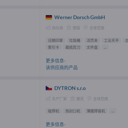
Werner Dorsch GmbH
供应商
德国
全球范围
日期印章
垃圾桶
活页夹
工业天平
索引卡
裁纸剪刀
文件盘
...
更多信息-
该供应商的产品
DYTRON s.r.o
生产厂家
捷克
全球范围
碰焊机
热封口机
薄膜焊接机
...
更多信息-