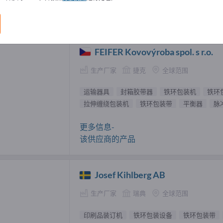
机 供應商 (16)
FEIFER Kovovýroba spol. s r.o.
生产厂家
捷克
全球范围
运输器具
封箱胶带器
铁环包装机
铁环
拉伸缠绕包装机
铁环包装带
平衡器
脉
更多信息-
该供应商的产品
Josef Kihlberg AB
生产厂家
瑞典
全球范围
印刷品装订机
铁环包装设备
铁环包装带