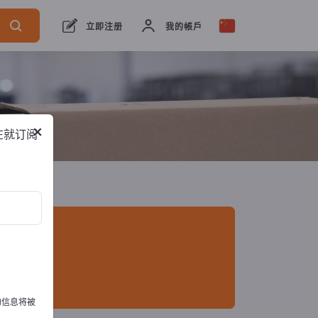
口商
16
制造商
15
经销商
1
立即注册
我的帳戶
×
在就订阅
的信息将被