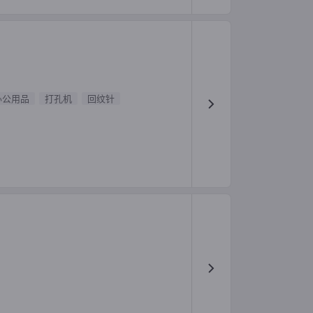
办公用品
打孔机
回纹针