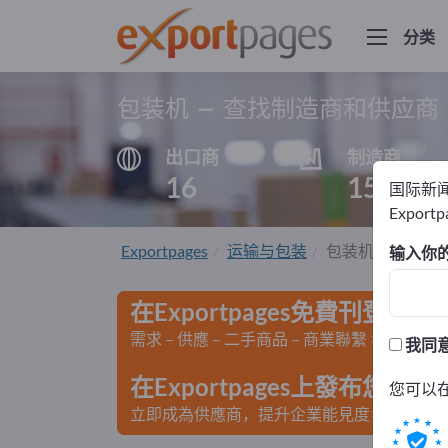
分类
包装机 – 查找制造商和供应商
出口商
制造商
16
15
国际新
Export
Exportpages
运输与包装
包装机
输入你
在Exportpages免費刊登廣告
需求 – 供應 – 二手商品 – 商業聯繫 >> 由此開
我同
在Exportpages上發布您
您可以
立即成為供應商，提升企業能見度>> 點此發