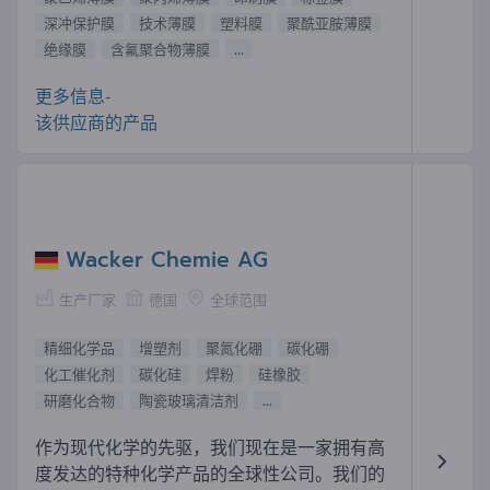
深冲保护膜
技术薄膜
塑料膜
聚酰亚胺薄膜
绝缘膜
含氟聚合物薄膜
...
更多信息-
该供应商的产品
Wacker Chemie AG
生产厂家
德国
全球范围
精细化学品
增塑剂
聚氮化硼
碳化硼
化工催化剂
碳化硅
焊粉
硅橡胶
研磨化合物
陶瓷玻璃清洁剂
...
作为现代化学的先驱，我们现在是一家拥有高
度发达的特种化学产品的全球性公司。我们的