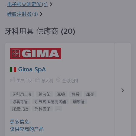
电子根尖测定仪 (1)
硅胶注射器 (1)
牙科用具 供應商 (20)
Gima SpA
生产厂家
意大利
全球范围
牙科用工具
输液架
耳镜
尿袋
尿壶
球囊导管
呼气式酒精测试器
输尿管
尿液试纸
外科镊子
...
更多信息-
该供应商的产品