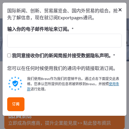
出口商
20
×
国际新闻、创新、贸易展览会、国内外贸易的组合。抢
制造商
20
先了解信息，现在就订阅Exportpages通讯。
牙科用具 – 查找制造商和供应商
输入你的电子邮件地址来订阅。
出口商
制造商
20
20
我同意接收你们的新闻简报并接受数据隐私声明。
Exportpages
您可以在任何时候使用我们的通讯中的链接取消订阅。
医学与实验室
牙科用具
我们使用Brevo作为我们的营销平台。通过点击下面提交此表
在Exportpages免費刊登廣告！
格，您承认您所提供的信息将被转移到Brevo，并按照
使用条
款
进行处理。
需求 – 供應 – 二手商品 – 商業聯繫 >> 由此開始
订阅
在Exportpages上發布您的公司與產
品資訊。
立即成為供應商，提升企業能見度>> 點此發布資訊