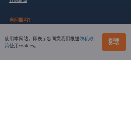
订阅新闻
有问题吗？
问题和回答
使用本网站，即表示您同意我们根据
隐私政
我同意
我们提供的服务
这一点
策
使用cookies。
关于我们
给Exportpages发送消息
Exportpages International Network
Exportpages International GmbH
Becker-Göring-Straße 15
76307 Karlsbad
Germany