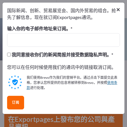
出口商
2
×
国际新闻、创新、贸易展览会、国内外贸易的组合。抢
制造商
2
先了解信息，现在就订阅Exportpages通讯。
绝对压力表 – 查找制造商和供应商
输入你的电子邮件地址来订阅。
出口商
制造商
2
2
我同意接收你们的新闻简报并接受数据隐私声明。
Exportpages
您可以在任何时候使用我们的通讯中的链接取消订阅。
测量技术和光学
测量装置
光学物理测量仪
压力测量仪器和压力表
我们使用Brevo作为我们的营销平台。通过点击下面提交此表
绝对压力表
格，您承认您所提供的信息将被转移到Brevo，并按照
使用条
款
进行处理。
在Exportpages免費刊登廣告！
订阅
需求 – 供應 – 二手商品 – 商業聯繫 >> 由此開始
在Exportpages上發布您的公司與產
品資訊。