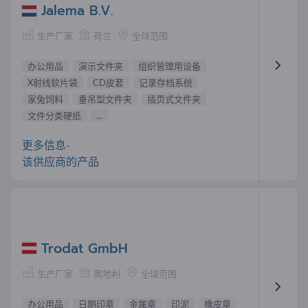
Jalema B.V.
生产厂家
荷兰
全球范围
办公用品
演示文件夹
组织管理用设备
X射线软片袋
CD皮套
记录存档系统
家兔饲料
垂吊型文件夹
插页式文件夹
文件分类硬纸
...
更多信息-
该供应商的产品
Trodat GmbH
生产厂家
奥地利
全球范围
办公用品
日期印章
金属章
印泥
橡皮章