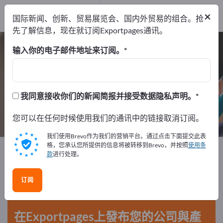
经销商
11
×
国际新闻、创新、贸易展览会、国内外贸易的组合。抢
服务提供商
1
先了解信息，现在就订阅Exportpages通讯。
办公用品 – 查找制造商和供应商
输入你的电子邮件地址来订阅。
出口商
制造商
经销商
181
169
11
我同意接收你们的新闻简报并接受数据隐私声明。
服务提供商
1
您可以在任何时候使用我们的通讯中的链接取消订阅。
我们使用Brevo作为我们的营销平台。通过点击下面提交此表
格，您承认您所提供的信息将被转移到Brevo，并按照
使用条
Exportpages
办公用品
款
进行处理。
在Exportpages免費刊登廣告！
订阅
需求 – 供應 – 二手商品 – 商業聯繫 >> 由此開始
在Exportpages上發布您的公司與產