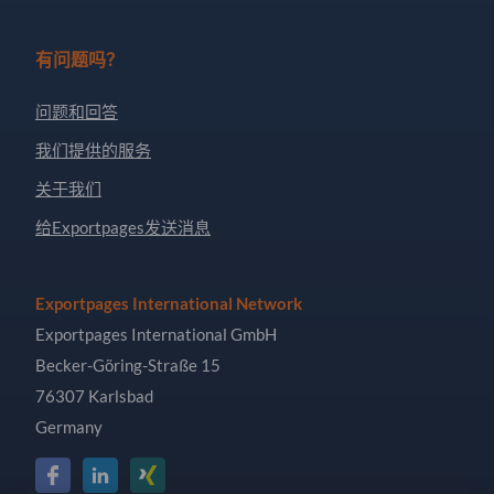
有问题吗？
问题和回答
我们提供的服务
关于我们
给Exportpages发送消息
Exportpages International Network
Exportpages International GmbH
Becker-Göring-Straße 15
76307 Karlsbad
Germany