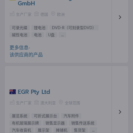
GmbH
生产厂家
德国
欧洲
可录光碟
锂电池
DVD-R（可刻录型DVD）
碱性电池
电池
U盘
...
更多信息-
该供应商的产品
EGR Pty Ltd
生产厂家
澳大利亚
全球范围
展览系统
可折式展示台
汽车附件
有机玻璃展示牌
销售显示器
销售传送系统
汽车收音机
展示架
摊铺机
售货架
...