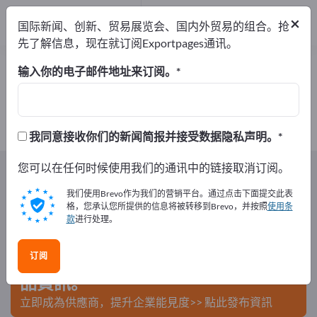
出口商
2
×
国际新闻、创新、贸易展览会、国内外贸易的组合。抢
制造商
2
先了解信息，现在就订阅Exportpages通讯。
畜牧垫 – 查找制造商和供应商
输入你的电子邮件地址来订阅。
出口商
制造商
2
2
我同意接收你们的新闻简报并接受数据隐私声明。
Exportpages
您可以在任何时候使用我们的通讯中的链接取消订阅。
农林业
厩舍设施
畜牧垫
我们使用Brevo作为我们的营销平台。通过点击下面提交此表
在Exportpages免費刊登廣告！
格，您承认您所提供的信息将被转移到Brevo，并按照
使用条
款
进行处理。
需求 – 供應 – 二手商品 – 商業聯繫 >> 由此開始
订阅
在Exportpages上發布您的公司與產
品資訊。
立即成為供應商，提升企業能見度>> 點此發布資訊