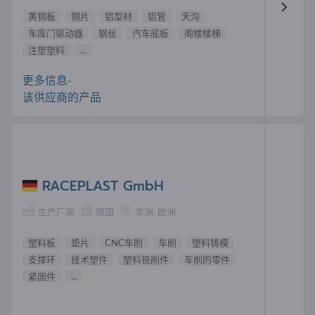
黄铜板
铜片
铝型材
铝管
天沟
车库门驱动器
钢丝
汽车底板
阁楼楼梯
注塑塑料
...
更多信息-
该供应商的产品
RACEPLAST GmbH
生产厂家
德国
非洲, 欧洲
塑料板
垫片
CNC车削
车削
塑料铸模
支撑环
技术塑件
塑料铣削件
车削的零件
紧固件
...