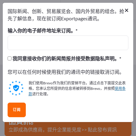
出口商
5
×
国际新闻、创新、贸易展览会、国内外贸易的组合。抢
制造商
5
先了解信息，现在就订阅Exportpages通讯。
塑料板 – 查找制造商和供应商
输入你的电子邮件地址来订阅。
出口商
制造商
5
5
我同意接收你们的新闻简报并接受数据隐私声明。
Exportpages
您可以在任何时候使用我们的通讯中的链接取消订阅。
部件/零件
塑料部件
塑料板
我们使用Brevo作为我们的营销平台。通过点击下面提交此表
在Exportpages免費刊登廣告！
格，您承认您所提供的信息将被转移到Brevo，并按照
使用条
款
进行处理。
需求 – 供應 – 二手商品 – 商業聯繫 >> 由此開始
订阅
在Exportpages上發布您的公司與產
品資訊。
立即成為供應商，提升企業能見度>> 點此發布資訊