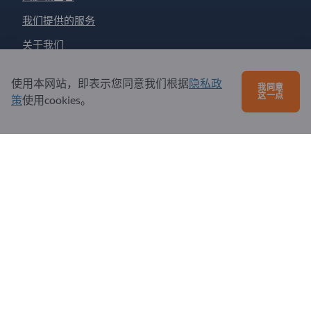
我们提供的服务
关于我们
给Exportpages发送消息
使用本网站，即表示您同意我们根据
隐私政
我同意
这一点
策
使用cookies。
Exportpages International Network
Exportpages International GmbH
Becker-Göring-Straße 15
76307 Karlsbad
Germany
Copyright © 2026 Exportpages International GmbH. All
Rights Reserved.