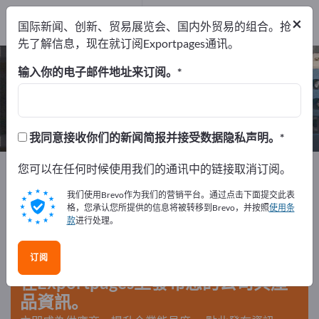
出口商
3
×
国际新闻、创新、贸易展览会、国内外贸易的组合。抢
制造商
3
先了解信息，现在就订阅Exportpages通讯。
陶瓷制绝缘零件 – 查找制造商和供应商
输入你的电子邮件地址来订阅。
出口商
制造商
3
3
我同意接收你们的新闻简报并接受数据隐私声明。
Exportpages
您可以在任何时候使用我们的通讯中的链接取消订阅。
部件/零件
零部件供应商
陶瓷部件
陶瓷制绝缘零件
我们使用Brevo作为我们的营销平台。通过点击下面提交此表
格，您承认您所提供的信息将被转移到Brevo，并按照
使用条
款
进行处理。
在Exportpages免費刊登廣告！
需求 – 供應 – 二手商品 – 商業聯繫 >> 由此開始
订阅
在Exportpages上發布您的公司與產
品資訊。