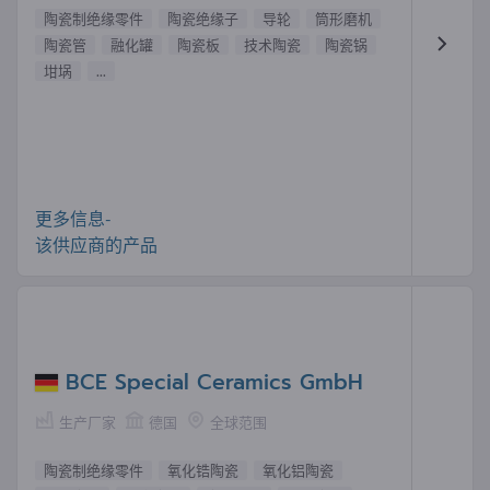
陶瓷制绝缘零件
陶瓷绝缘子
导轮
筒形磨机
陶瓷管
融化罐
陶瓷板
技术陶瓷
陶瓷锅
坩埚
...
更多信息-
该供应商的产品
BCE Special Ceramics GmbH
生产厂家
德国
全球范围
陶瓷制绝缘零件
氧化锆陶瓷
氧化铝陶瓷