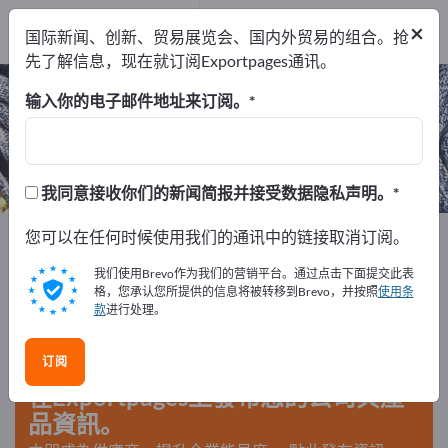
出口商
1
×
国际新闻、创新、贸易展览会、国内外贸易的组合。抢
制造商
1
先了解信息，现在就订阅Exportpages通讯。
高温防护服 – 查找制造商和供应商
输入你的电子邮件地址来订阅。
出口商
制造商
1
1
我同意接收你们的新闻简报并接受数据隐私声明。
Exportpages
您可以在任何时候使用我们的通讯中的链接取消订阅。
安全与保护
工作服/防护服
高温防护服
我们使用Brevo作为我们的营销平台。通过点击下面提交此表
格，您承认您所提供的信息将被转移到Brevo，并按照
使用条
款
进行处理。
在Exportpages免費刊登廣告！
需求 – 供應 – 二手商品 – 商業聯繫 >> 由此開始
订阅
在Exportpages上發布您的公司與產
品資訊。