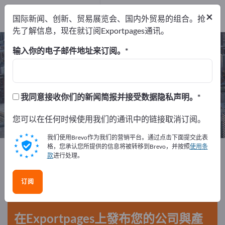
服务提供商
4
×
国际新闻、创新、贸易展览会、国内外贸易的组合。抢
经销商
1
先了解信息，现在就订阅Exportpages通讯。
发送与运输 – 查找制造商和供应商
输入你的电子邮件地址来订阅。
出口商
制造商
服务提供商
9
4
4
我同意接收你们的新闻简报并接受数据隐私声明。
经销商
1
您可以在任何时候使用我们的通讯中的链接取消订阅。
我们使用Brevo作为我们的营销平台。通过点击下面提交此表
格，您承认您所提供的信息将被转移到Brevo，并按照
使用条
Exportpages
商务服务
发送与运输
款
进行处理。
在Exportpages免費刊登廣告！
订阅
需求 – 供應 – 二手商品 – 商業聯繫 >> 由此開始
在Exportpages上發布您的公司與產