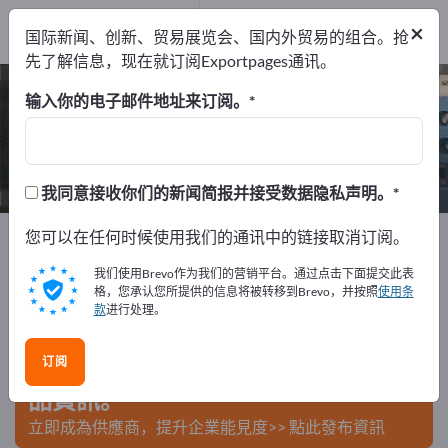
制造商
26
×
国际新闻、创新、贸易展览会、国内外贸易的组合。抢
经销商
2
先了解信息，现在就订阅Exportpages通讯。
被動零件 – 查找制造商和供应商
输入你的电子邮件地址来订阅。
出口商
制造商
经销商
28
26
2
我同意接收你们的新闻简报并接受数据隐私声明。
Exportpages
您可以在任何时候使用我们的通讯中的链接取消订阅。
电气工程
电子结构元件
被動零件
我们使用Brevo作为我们的营销平台。通过点击下面提交此表
在Exportpages免費刊登廣告！
格，您承认您所提供的信息将被转移到Brevo，并按照
使用条
款
进行处理。
需求 – 供應 – 二手商品 – 商業聯繫 >> 由此開始
订阅
在Exportpages上發布您的公司與產
品資訊。
立即成為供應商，提升企業能見度>> 點此發布資訊