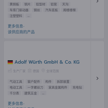
黄铜板
铜片
铝型材
铝管
天沟
车库门驱动器
钢丝
汽车底板
阁楼楼梯
注塑塑料
...
更多信息-
该供应商的产品
Adolf Würth GmbH & Co. KG
生产厂家
德国
全球范围
气动工具
窗户配件
构件
拆卸装置
电动工具
一字螺丝刀
家具金属构件
充电钻
千分表
建筑五金
...
更多信息-