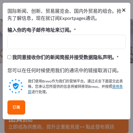
出口商
12
×
国际新闻、创新、贸易展览会、国内外贸易的组合。抢
制造商
12
先了解信息，现在就订阅Exportpages通讯。
车顶结构材料 – 查找制造商和供应商
输入你的电子邮件地址来订阅。
出口商
制造商
12
12
我同意接收你们的新闻简报并接受数据隐私声明。
Exportpages
您可以在任何时候使用我们的通讯中的链接取消订阅。
建筑行业
建筑材料
车顶结构材料
我们使用Brevo作为我们的营销平台。通过点击下面提交此表
在Exportpages免費刊登廣告！
格，您承认您所提供的信息将被转移到Brevo，并按照
使用条
款
进行处理。
需求 – 供應 – 二手商品 – 商業聯繫 >> 由此開始
订阅
在Exportpages上發布您的公司與產
品資訊。
立即成為供應商，提升企業能見度>> 點此發布資訊