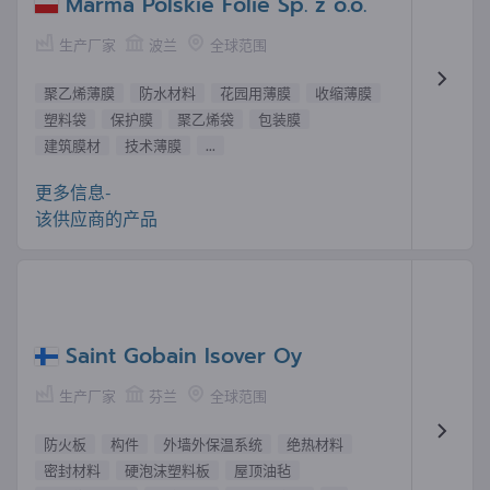
Marma Polskie Folie Sp. z o.o.
生产厂家
波兰
全球范围
聚乙烯薄膜
防水材料
花园用薄膜
收缩薄膜
塑料袋
保护膜
聚乙烯袋
包装膜
建筑膜材
技术薄膜
...
更多信息-
该供应商的产品
Saint Gobain Isover Oy
生产厂家
芬兰
全球范围
防火板
构件
外墙外保温系统
绝热材料
密封材料
硬泡沫塑料板
屋顶油毡