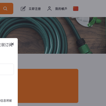
出口商
5
制造商
5
立即注册
我的帳戶
×
在就订阅
的信息将被