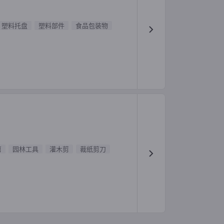
塑料托盘
塑料部件
食品包装物
剪
园林工具
灌木剪
裁纸剪刀