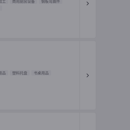
加工
商用厨房设备
钢板弯曲件
用品
塑料托盘
书桌用品