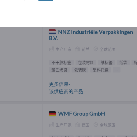
餐具 供應商 (5)
NNZ Industriële Verpakkingen
B.V.
生产厂家
荷兰
全球范围
不干胶标签
包装材料
纸标签
纸袋
聚乙烯袋
包装膜
塑料托盘
...
更多信息-
该供应商的产品
WMF Group GmbH
生产厂家
德国
全球范围