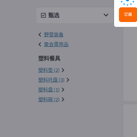
塑料
甄选
订阅
野营装备
聚会需用品
塑料餐具
塑料垫 (2)
塑料托盘 (3)
塑料盘 (1)
塑料碗 (2)