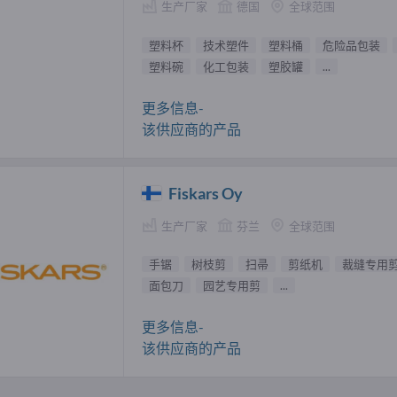
生产厂家
德国
全球范围
塑料杯
技术塑件
塑料桶
危险品包装
塑料碗
化工包装
塑胶罐
...
更多信息-
该供应商的产品
Fiskars Oy
生产厂家
芬兰
全球范围
手锯
树枝剪
扫帚
剪纸机
裁缝专用
面包刀
园艺专用剪
...
更多信息-
该供应商的产品