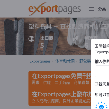
分类
塑料餐具 – 查找制造商和供应
出口商
制造商
5
5
国际新
Export
Exportpages
体育和休闲
野营装备
塑料
输入你
在Exportpages免費刊登廣告
需求 – 供應 – 二手商品 – 商業聯繫 >> 由此開
我同
在Exportpages上發布您
您可以
立即成為供應商，提升企業能見度>> 點此發