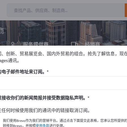
出口商
233
制造商
2
商
服务提供商
经销商
13
7
闻、创新、贸易展览会、国内外贸易的组合。抢先了解信息，现
pages通讯。
的电子邮件地址来订阅。
！
始
意接收你们的新闻简报并接受数据隐私声明。
的公司與產品資訊。
在任何时候使用我们的通讯中的链接取消订阅。
布資訊
我们使用Brevo作为我们的营销平台。通过点击下面提交此表格，您承认您所提供
转移到Brevo，并按照
使用条款
进行处理。