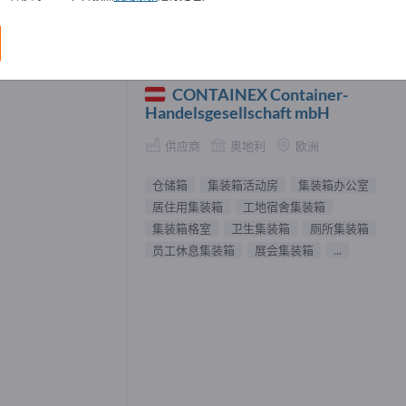
服务 供應商 (233)
CONTAINEX Container-
Handelsgesellschaft mbH
供应商
奥地利
欧洲
仓储箱
集装箱活动房
集装箱办公室
居住用集装箱
工地宿舍集装箱
集装箱格室
卫生集装箱
厕所集装箱
员工休息集装箱
展会集装箱
...