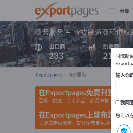
分类
商务服务 – 查找制造商和供应
出口商
制造商
233
213
国际新
Export
Exportpages
商务服务
输入你
在Exportpages免費刊登廣告
需求 – 供應 – 二手商品 – 商業聯繫 >> 由此開
我同
在Exportpages上發布您
您可以
立即成為供應商，提升企業能見度>> 點此發