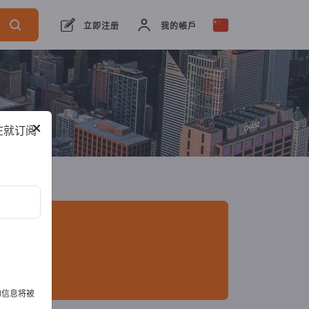
13
服务提供商
13
经销商
7
立即注册
我的帳戶
×
在就订阅
的信息将被