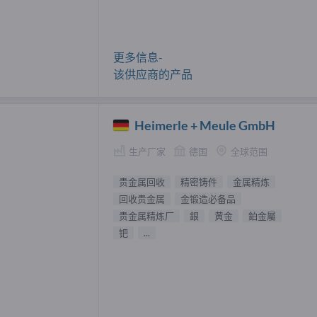
更多信息-
该供应商的产品
Heimerle + Meule GmbH
生产厂家
德国
全球范围
贵金属回收
精密铸件
金属精炼
回收贵金属
金锻造必备品
贵金属精炼厂
銀
黄金
鉑金屬
钯
...