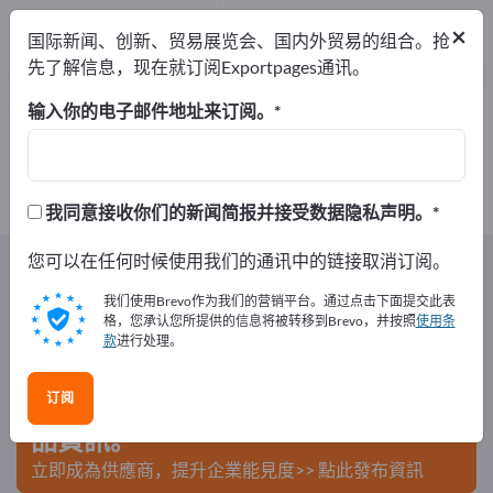
出口商
2
×
国际新闻、创新、贸易展览会、国内外贸易的组合。抢
制造商
2
先了解信息，现在就订阅Exportpages通讯。
家畜饲料设备 – 查找制造商和供应商
输入你的电子邮件地址来订阅。
出口商
制造商
2
2
我同意接收你们的新闻简报并接受数据隐私声明。
Exportpages
您可以在任何时候使用我们的通讯中的链接取消订阅。
农林业
厩舍设施
家畜饲料设备
我们使用Brevo作为我们的营销平台。通过点击下面提交此表
在Exportpages免費刊登廣告！
格，您承认您所提供的信息将被转移到Brevo，并按照
使用条
款
进行处理。
需求 – 供應 – 二手商品 – 商業聯繫 >> 由此開始
订阅
在Exportpages上發布您的公司與產
品資訊。
立即成為供應商，提升企業能見度>> 點此發布資訊