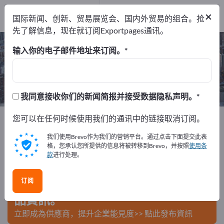
制造商
8
×
国际新闻、创新、贸易展览会、国内外贸易的组合。抢
服务提供商
1
先了解信息，现在就订阅Exportpages通讯。
激光加工 – 查找制造商和供应商
输入你的电子邮件地址来订阅。
出口商
制造商
服务提供商
9
8
1
我同意接收你们的新闻简报并接受数据隐私声明。
Exportpages
您可以在任何时候使用我们的通讯中的链接取消订阅。
商务服务
表面处理
激光加工
我们使用Brevo作为我们的营销平台。通过点击下面提交此表
在Exportpages免費刊登廣告！
格，您承认您所提供的信息将被转移到Brevo，并按照
使用条
款
进行处理。
需求 – 供應 – 二手商品 – 商業聯繫 >> 由此開始
订阅
在Exportpages上發布您的公司與產
品資訊。
立即成為供應商，提升企業能見度>> 點此發布資訊