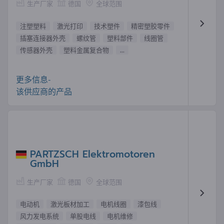
生产厂家
德国
全球范围
注塑塑料
激光打印
技术塑件
精密塑胶零件
插塞连接器外壳
螺纹管
塑料部件
线圈管
传感器外壳
塑料金属复合物
...
更多信息-
该供应商的产品
PARTZSCH Elektromotoren
GmbH
生产厂家
德国
全球范围
电动机
激光板材加工
电机线圈
漆包线
风力发电系统
单股电线
电机维修