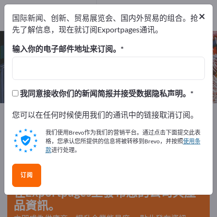
出口商
7
×
国际新闻、创新、贸易展览会、国内外贸易的组合。抢
制造商
7
先了解信息，现在就订阅Exportpages通讯。
有轨车辆零部件 – 查找制造商和供应商
输入你的电子邮件地址来订阅。
出口商
制造商
7
7
我同意接收你们的新闻简报并接受数据隐私声明。
Exportpages
您可以在任何时候使用我们的通讯中的链接取消订阅。
机器和设备
铁路技术
有轨车辆零部件
我们使用Brevo作为我们的营销平台。通过点击下面提交此表
格，您承认您所提供的信息将被转移到Brevo，并按照
使用条
款
进行处理。
在Exportpages免費刊登廣告！
需求 – 供應 – 二手商品 – 商業聯繫 >> 由此開始
订阅
在Exportpages上發布您的公司與產
品資訊。