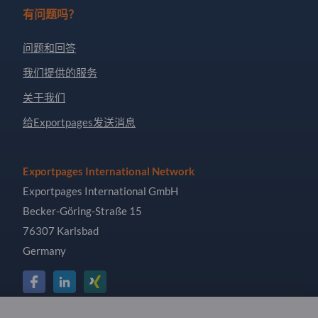
有问题吗？
问题和回答
我们提供的服务
关于我们
给Exportpages发送消息
Exportpages International Network
Exportpages International GmbH
Becker-Göring-Straße 15
76307 Karlsbad
Germany