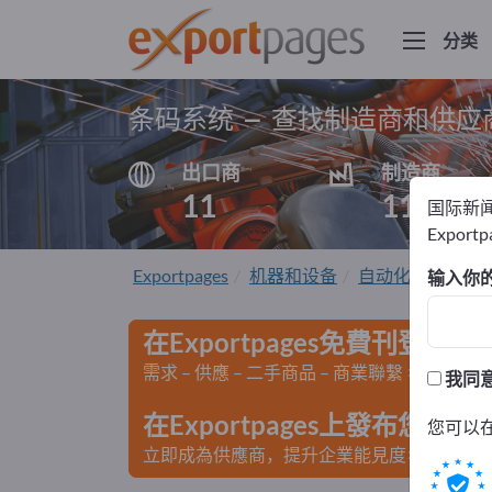
分类
条码系统 – 查找制造商和供应
出口商
制造商
11
11
国际新
Export
Exportpages
机器和设备
自动化与机器人
输入你
在Exportpages免費刊登廣告
需求 – 供應 – 二手商品 – 商業聯繫 >> 由此開
我同
在Exportpages上發布您
您可以
立即成為供應商，提升企業能見度>> 點此發