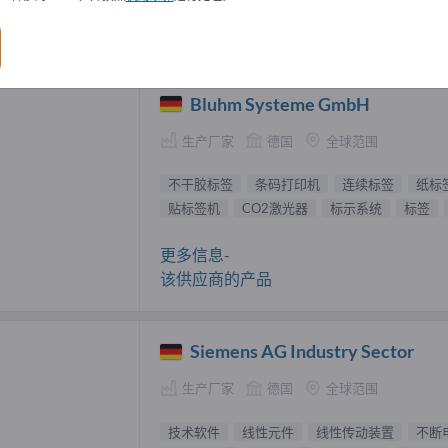
系统 供應商 (11)
Bluhm Systeme GmbH
生产厂家
德国
全球范围
不干胶标签
条码打印机
连续标签
纸标
贴标签机
CO2激光器
标示系统
标签
更多信息-
该供应商的产品
Siemens AG Industry Sector
生产厂家
德国
全球范围
技术软件
线性元件
线性传动装置
不断