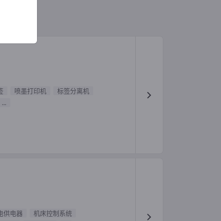
签
喷墨打印机
标签分离机
...
电供电器
机床控制系统