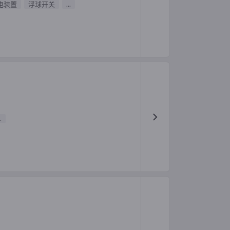
电装置
浮球开关
...
.