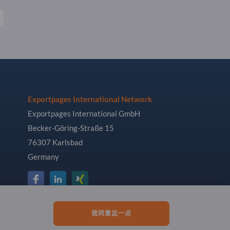
Exportpages International Network
Exportpages International GmbH
Becker-Göring-Straße 15
76307 Karlsbad
Germany
我同意这一点