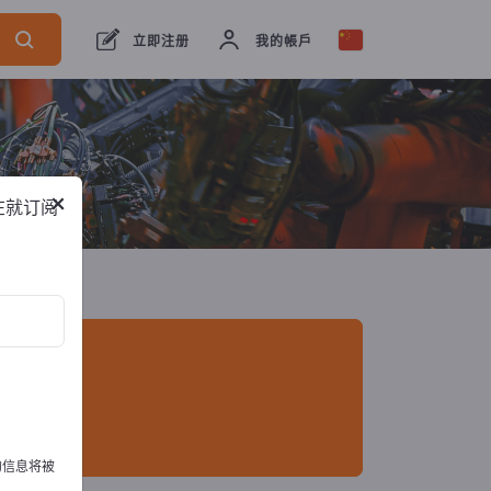
出口商
11
制造商
11
立即注册
我的帳戶
×
在就订阅
的信息将被