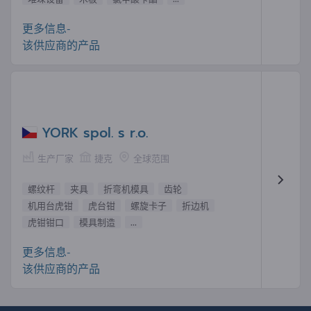
更多信息-
该供应商的产品
YORK spol. s r.o.
生产厂家
捷克
全球范围
螺纹杆
夹具
折弯机模具
齿轮
机用台虎钳
虎台钳
螺旋卡子
折边机
虎钳钳口
模具制造
...
更多信息-
该供应商的产品