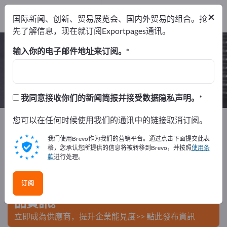
制造商
6
×
国际新闻、创新、贸易展览会、国内外贸易的组合。抢
经销商
1
先了解信息，现在就订阅Exportpages通讯。
木制配件 – 查找制造商和供应商
输入你的电子邮件地址来订阅。
出口商
制造商
经销商
7
6
1
我同意接收你们的新闻简报并接受数据隐私声明。
Exportpages
您可以在任何时候使用我们的通讯中的链接取消订阅。
部件/零件
零部件供应商
木制配件
我们使用Brevo作为我们的营销平台。通过点击下面提交此表
在Exportpages免費刊登廣告！
格，您承认您所提供的信息将被转移到Brevo，并按照
使用条
款
进行处理。
需求 – 供應 – 二手商品 – 商業聯繫 >> 由此開始
订阅
在Exportpages上發布您的公司與產
品資訊。
立即成為供應商，提升企業能見度>> 點此發布資訊