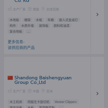
Co. KG
生产厂家
德国
全球范围
木地板
棚架
木板
车棚
嵌入式金卤灯
构件
木质外墙
装饰板
颜料和油漆
复合地板
...
更多信息-
该供应商的产品
Shandong Baishengyuan
Group Co.,Ltd
生产厂家
中国
亚洲
木工机床
伺服无卡旋切机
Veneer Clippers
堆垛设备
木板
氯甲酸苄酯
...