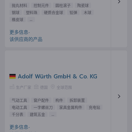
抛丸材料
控制元件
圆柱滚子
陶瓷球
钢球
塑料珠
硬质合金球
铅弹
木球
橡皮球
...
更多信息-
该供应商的产品
Adolf Würth GmbH & Co. KG
生产厂家
德国
全球范围
气动工具
窗户配件
构件
拆卸装置
电动工具
一字螺丝刀
家具金属构件
充电钻
千分表
建筑五金
...
更多信息-