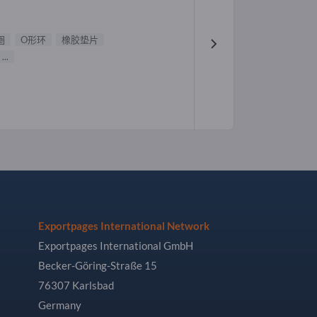
圈
O形环
橡胶垫片
...
Exportpages International Network
Exportpages International GmbH
Becker-Göring-Straße 15
76307 Karlsbad
Germany