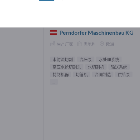
流切割 供應商 (5)
Perndorfer Maschinenbau KG
生产厂家
奥地利
欧洲
水射流切割
高压泵
水处理系统
高压水抢切割头
水切割机
输送系统
特制机器
切管机
合同制造
供给泵
...