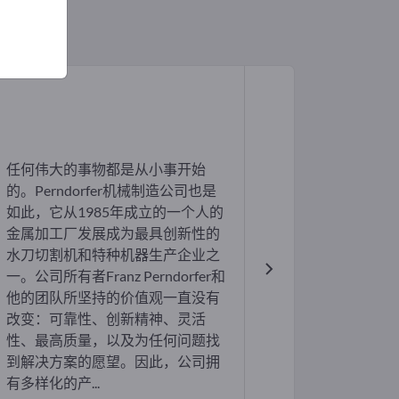
任何伟大的事物都是从小事开始
的。Perndorfer机械制造公司也是
如此，它从1985年成立的一个人的
金属加工厂发展成为最具创新性的
水刀切割机和特种机器生产企业之
一。公司所有者Franz Perndorfer和
他的团队所坚持的价值观一直没有
改变：可靠性、创新精神、灵活
性、最高质量，以及为任何问题找
到解决方案的愿望。因此，公司拥
有多样化的产...