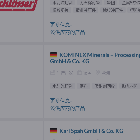
水射流切割
无石棉衬垫
垫圈
金属密封
橡胶垫片
精准冲压件
橡胶冲压件
塑料
更多信息-
该供应商的产品
KOMINEX Minerals + Processin
GmbH & Co. KG
生产厂家
德国
欧洲
水射流切割
磨料
喷射剂回收
抛丸材料
更多信息-
该供应商的产品
Karl Späh GmbH & Co. KG