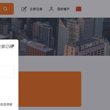
出口商
5
制造商
5
立即注册
我的帳戶
×
在就订阅
的信息将被