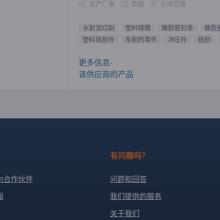
生产厂家
德国
全球范围
水射流切割
塑料铸模
橡胶密封条
橡胶
塑料铣削件
车削的零件
冲压件
铣削
更多信息-
该供应商的产品
有问题吗？
为合作伙伴
问题和回答
闻
我们提供的服务
关于我们