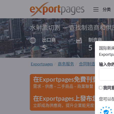
分类
水射流切割 – 查找制造商和供
出口商
制造商
5
5
国际新
Export
Exportpages
商务服务
合同制造
水射流
输入你
在Exportpages免費刊登廣告
需求 – 供應 – 二手商品 – 商業聯繫 >> 由此開
我同
在Exportpages上發布您
您可以
立即成為供應商，提升企業能見度>> 點此發