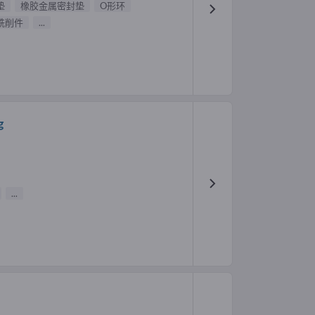
垫
橡胶金属密封垫
O形环
铣削件
...
g
...