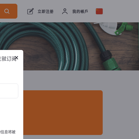
出口商
4
制造商
4
立即注册
我的帳戶
×
在就订阅
的信息将被