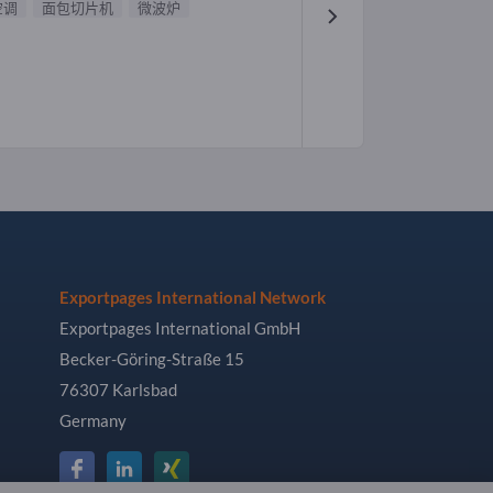
空调
面包切片机
微波炉
Exportpages International Network
Exportpages International GmbH
Becker-Göring-Straße 15
76307 Karlsbad
Germany