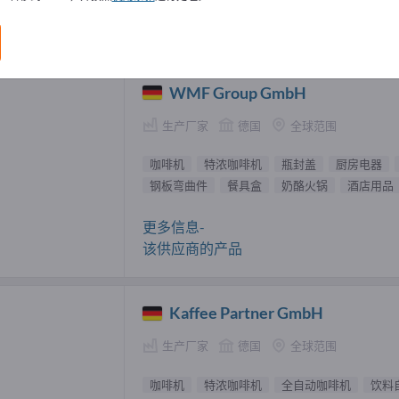
机 供應商 (4)
WMF Group GmbH
生产厂家
德国
全球范围
咖啡机
特浓咖啡机
瓶封盖
厨房电器
钢板弯曲件
餐具盒
奶酪火锅
酒店用品
更多信息-
该供应商的产品
Kaffee Partner GmbH
生产厂家
德国
全球范围
咖啡机
特浓咖啡机
全自动咖啡机
饮料