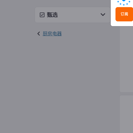
咖啡
甄选
订阅
厨房电器