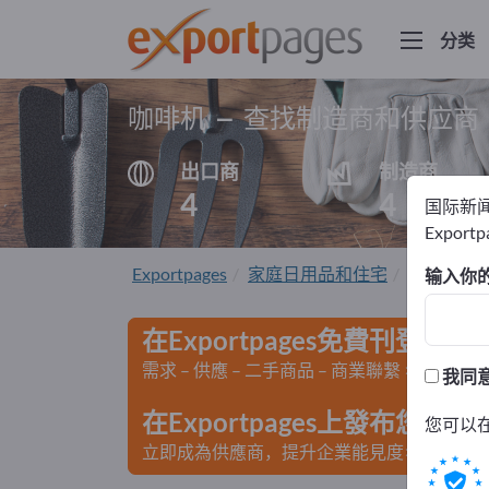
分类
咖啡机 – 查找制造商和供应商
出口商
制造商
4
4
国际新
Export
Exportpages
家庭日用品和住宅
厨房电器
输入你
在Exportpages免費刊登廣告
需求 – 供應 – 二手商品 – 商業聯繫 >> 由此開
我同
在Exportpages上發布您
您可以
立即成為供應商，提升企業能見度>> 點此發