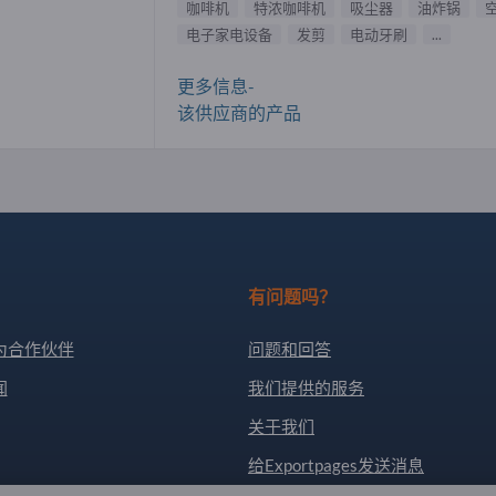
咖啡机
特浓咖啡机
吸尘器
油炸锅
电子家电设备
发剪
电动牙刷
...
更多信息-
该供应商的产品
有问题吗？
为合作伙伴
问题和回答
闻
我们提供的服务
关于我们
给Exportpages发送消息