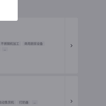
不锈钢机加工
商用厨房设备
...
自动售货机
打奶器
...