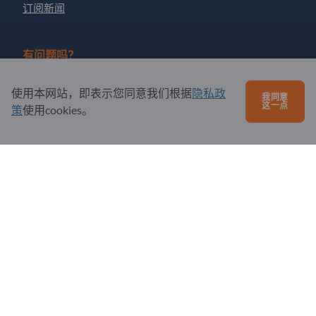
订阅新闻
有问题吗？
问题和回答
使用本网站，即表示您同意我们根据
隐私政
我同意
这一点
策
使用cookies。
我们提供的服务
关于我们
给Exportpages发送消息
Exportpages International Network
Exportpages International GmbH
Becker-Göring-Straße 15
76307 Karlsbad
Germany