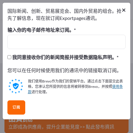
出口商
3
×
国际新闻、创新、贸易展览会、国内外贸易的组合。抢
制造商
3
先了解信息，现在就订阅Exportpages通讯。
工业用泵 – 查找制造商和供应商
输入你的电子邮件地址来订阅。
出口商
制造商
3
3
我同意接收你们的新闻简报并接受数据隐私声明。
Exportpages
您可以在任何时候使用我们的通讯中的链接取消订阅。
部件/零件
泵
工业用泵
我们使用Brevo作为我们的营销平台。通过点击下面提交此表
在Exportpages免費刊登廣告！
格，您承认您所提供的信息将被转移到Brevo，并按照
使用条
款
进行处理。
需求 – 供應 – 二手商品 – 商業聯繫 >> 由此開始
订阅
在Exportpages上發布您的公司與產
品資訊。
立即成為供應商，提升企業能見度>> 點此發布資訊