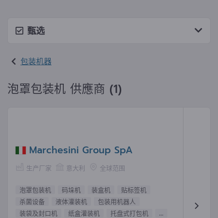
甄选
包装机器
泡罩包装机 供應商 (1)
Marchesini Group SpA
生产厂家
意大利
全球范围
泡罩包装机
码垛机
装盒机
贴标签机
杀菌设备
液体灌装机
包装用机器人
装袋及封口机
纸盒灌装机
托盘式打包机
...