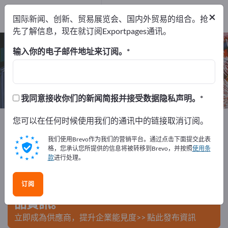
出口商
1
×
国际新闻、创新、贸易展览会、国内外贸易的组合。抢
制造商
1
先了解信息，现在就订阅Exportpages通讯。
泡罩包装机 – 查找制造商和供应商
输入你的电子邮件地址来订阅。
出口商
制造商
1
1
我同意接收你们的新闻简报并接受数据隐私声明。
Exportpages
您可以在任何时候使用我们的通讯中的链接取消订阅。
机器和设备
包装机器
泡罩包装机
我们使用Brevo作为我们的营销平台。通过点击下面提交此表
在Exportpages免費刊登廣告！
格，您承认您所提供的信息将被转移到Brevo，并按照
使用条
款
进行处理。
需求 – 供應 – 二手商品 – 商業聯繫 >> 由此開始
订阅
在Exportpages上發布您的公司與產
品資訊。
立即成為供應商，提升企業能見度>> 點此發布資訊