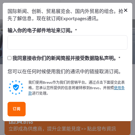
出口商
2
×
国际新闻、创新、贸易展览会、国内外贸易的组合。抢
制造商
2
先了解信息，现在就订阅Exportpages通讯。
垃圾车 – 查找制造商和供应商
输入你的电子邮件地址来订阅。
出口商
制造商
2
2
我同意接收你们的新闻简报并接受数据隐私声明。
Exportpages
您可以在任何时候使用我们的通讯中的链接取消订阅。
车辆
商务车
垃圾车
我们使用Brevo作为我们的营销平台。通过点击下面提交此表
在Exportpages免費刊登廣告！
格，您承认您所提供的信息将被转移到Brevo，并按照
使用条
款
进行处理。
需求 – 供應 – 二手商品 – 商業聯繫 >> 由此開始
订阅
在Exportpages上發布您的公司與產
品資訊。
立即成為供應商，提升企業能見度>> 點此發布資訊