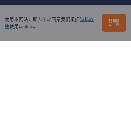
注册成为合作伙伴
订阅新闻
使用本网站，即表示您同意我们根据
隐私政
我同意
这一点
策
使用cookies。
有问题吗？
问题和回答
我们提供的服务
关于我们
给Exportpages发送消息
Exportpages International Network
Exportpages International GmbH
Becker-Göring-Straße 15
76307 Karlsbad