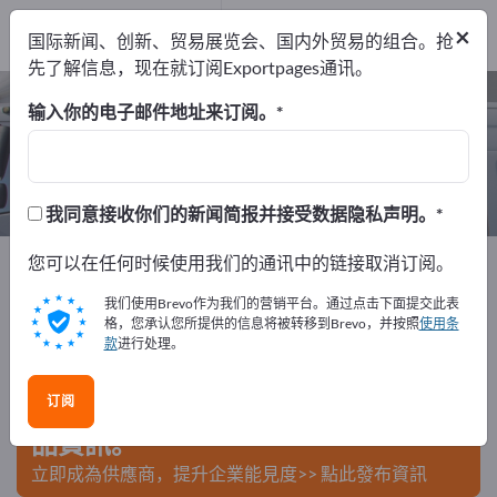
出口商
1
×
国际新闻、创新、贸易展览会、国内外贸易的组合。抢
经销商
1
先了解信息，现在就订阅Exportpages通讯。
汽车防盗系统 – 查找制造商和供应商
输入你的电子邮件地址来订阅。
出口商
经销商
1
1
我同意接收你们的新闻简报并接受数据隐私声明。
Exportpages
您可以在任何时候使用我们的通讯中的链接取消订阅。
车辆
汽车附件
汽车防盗系统
我们使用Brevo作为我们的营销平台。通过点击下面提交此表
在Exportpages免費刊登廣告！
格，您承认您所提供的信息将被转移到Brevo，并按照
使用条
款
进行处理。
需求 – 供應 – 二手商品 – 商業聯繫 >> 由此開始
订阅
在Exportpages上發布您的公司與產
品資訊。
立即成為供應商，提升企業能見度>> 點此發布資訊