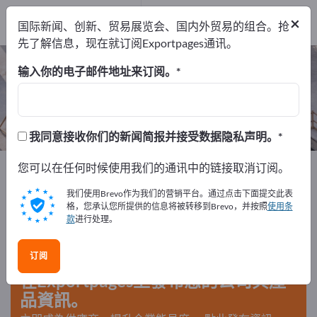
出口商
4
×
国际新闻、创新、贸易展览会、国内外贸易的组合。抢
制造商
4
先了解信息，现在就订阅Exportpages通讯。
混凝土添加剂 – 查找制造商和供应商
输入你的电子邮件地址来订阅。
出口商
制造商
4
4
我同意接收你们的新闻简报并接受数据隐私声明。
Exportpages
您可以在任何时候使用我们的通讯中的链接取消订阅。
建筑行业
建材化学试剂
混凝土添加剂
我们使用Brevo作为我们的营销平台。通过点击下面提交此表
格，您承认您所提供的信息将被转移到Brevo，并按照
使用条
款
进行处理。
在Exportpages免費刊登廣告！
需求 – 供應 – 二手商品 – 商業聯繫 >> 由此開始
订阅
在Exportpages上發布您的公司與產
品資訊。