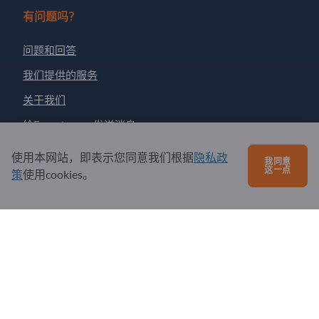
有问题吗？
问题和回答
我们提供的服务
关于我们
给Exportpages发送消息
使用本网站，即表示您同意我们根据
隐私政
我同意
这一点
Exportpages International Network
策
使用cookies。
Exportpages International GmbH
Becker-Göring-Straße 15
76307 Karlsbad
Germany