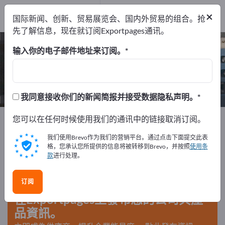
制造商
7
×
国际新闻、创新、贸易展览会、国内外贸易的组合。抢
经销商
1
先了解信息，现在就订阅Exportpages通讯。
工业连接器 – 查找制造商和供应商
输入你的电子邮件地址来订阅。
出口商
制造商
经销商
8
7
1
我同意接收你们的新闻简报并接受数据隐私声明。
Exportpages
您可以在任何时候使用我们的通讯中的链接取消订阅。
电气工程
电机构件
插拔连接器
工业连接器
我们使用Brevo作为我们的营销平台。通过点击下面提交此表
格，您承认您所提供的信息将被转移到Brevo，并按照
使用条
款
进行处理。
在Exportpages免費刊登廣告！
需求 – 供應 – 二手商品 – 商業聯繫 >> 由此開始
订阅
在Exportpages上發布您的公司與產
品資訊。