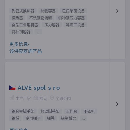
列管式换热器
储物容器
巴氏杀菌设备
换热器
不锈钢物流罐
特种钢压力容器
食品工业用机器
压力容器
啤酒厂设备
特种钢容器
...
更多信息-
该供应商的产品
ALVE spol. s r.o
生产厂家
捷克
全球范围
铝合金脚手架
移动脚手架
工作台
干衣机
铝梯
专用梯子
梯凳
铝制桥梁
...