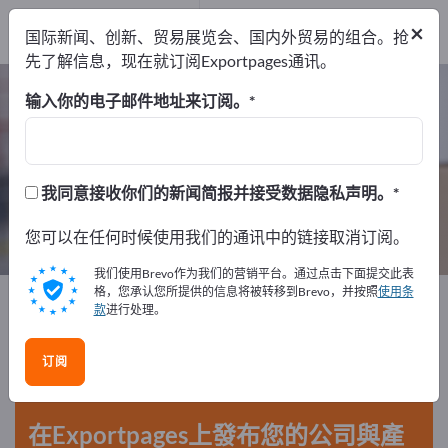
服务提供商
1
×
国际新闻、创新、贸易展览会、国内外贸易的组合。抢
经销商
1
先了解信息，现在就订阅Exportpages通讯。
仓库技术 – 查找制造商和供应商
输入你的电子邮件地址来订阅。
出口商
制造商
服务提供商
30
28
1
我同意接收你们的新闻简报并接受数据隐私声明。
经销商
1
您可以在任何时候使用我们的通讯中的链接取消订阅。
我们使用Brevo作为我们的营销平台。通过点击下面提交此表
格，您承认您所提供的信息将被转移到Brevo，并按照
使用条
Exportpages
运输与包装
仓库技术
款
进行处理。
在Exportpages免費刊登廣告！
订阅
需求 – 供應 – 二手商品 – 商業聯繫 >> 由此開始
在Exportpages上發布您的公司與產