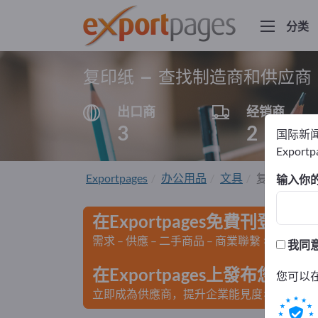
分类
复印纸 – 查找制造商和供应商
出口商
经销商
3
2
国际新
Export
Exportpages
办公用品
文具
复印纸
输入你
在Exportpages免費刊登廣告
需求 – 供應 – 二手商品 – 商業聯繫 >> 由此開
我同
在Exportpages上發布您
您可以
立即成為供應商，提升企業能見度>> 點此發