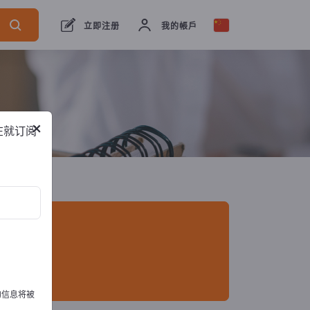
出口商
3
经销商
2
制造商
1
立即注册
我的帳戶
×
在就订阅
的信息将被