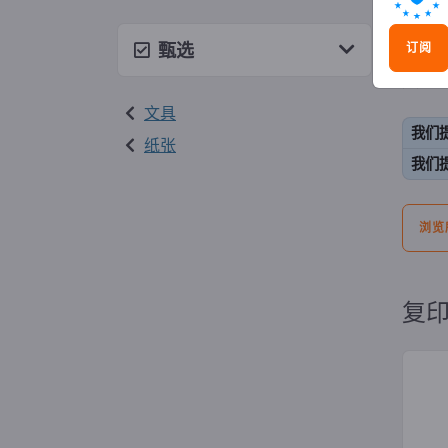
广
甄选
订阅
遴选。
文具
我们
纸张
我们
浏览
复印