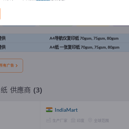
告
我们提供
我们有需要
二手的
空
提供
A4导航仪复印纸 70gsm, 75gsm, 80gsm
提供
A4纸 一张复印纸 70gsm, 75gsm, 80gsm
所有广告
纸 供應商 (3)
IndiaMart
生产厂家
印度
全球范围