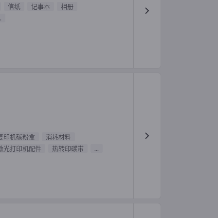
信纸
记事本
相册
.
复印机碳粉盒
消耗材料
激光打印机配件
热转印碳带
...