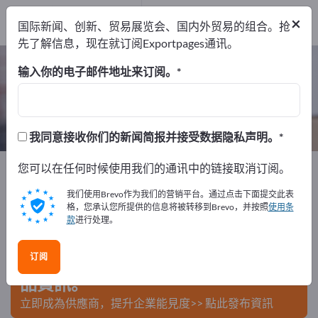
出口商
6
×
国际新闻、创新、贸易展览会、国内外贸易的组合。抢
制造商
6
先了解信息，现在就订阅Exportpages通讯。
伸缩卷线机 – 查找制造商和供应商
输入你的电子邮件地址来订阅。
出口商
制造商
6
6
我同意接收你们的新闻简报并接受数据隐私声明。
Exportpages
您可以在任何时候使用我们的通讯中的链接取消订阅。
运输与包装
包装机
伸缩卷线机
我们使用Brevo作为我们的营销平台。通过点击下面提交此表
在Exportpages免費刊登廣告！
格，您承认您所提供的信息将被转移到Brevo，并按照
使用条
款
进行处理。
需求 – 供應 – 二手商品 – 商業聯繫 >> 由此開始
订阅
在Exportpages上發布您的公司與產
品資訊。
立即成為供應商，提升企業能見度>> 點此發布資訊