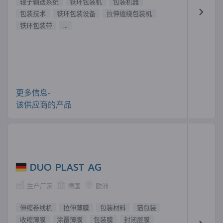
辊子输送系统
铁环包装机
包装机器
包装技术
铁环包装设备
拉伸缠绕包装机
铁环包装带
...
更多信息-
该供应商的产品
DUO PLAST AG
生产厂家
德国
欧洲
伸缩卷线机
拉伸薄膜
包装材料
箔包装
收缩薄膜
涂覆薄膜
包装膜
封闭层膜