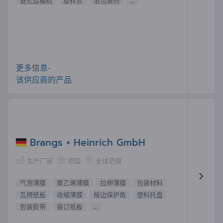
链式运输机
旋转台
箔包装剂
...
更多信息-
该供应商的产品
Brangs + Heinrich GmbH
生产厂家
德国
全球范围
气泡薄膜
聚乙烯薄膜
拉伸薄膜
包装材料
瓦楞纸板
收缩薄膜
棱边保护角
塑料托盘
包装胶带
装订纸板
...