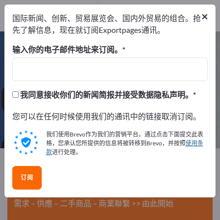
经销商
10
×
国际新闻、创新、贸易展览会、国内外贸易的组合。抢
服务提供商
1
先了解信息，现在就订阅Exportpages通讯。
公司设备/机构家具 – 查找制造商和供
输入你的电子邮件地址来订阅。
应商
出口商
制造商
经销商
我同意接收你们的新闻简报并接受数据隐私声明。
212
201
10
您可以在任何时候使用我们的通讯中的链接取消订阅。
服务提供商
1
我们使用Brevo作为我们的营销平台。通过点击下面提交此表
格，您承认您所提供的信息将被转移到Brevo，并按照
使用条
款
进行处理。
Exportpages
公司设备/机构家具
订阅
在Exportpages免費刊登廣告！
需求 – 供應 – 二手商品 – 商業聯繫 >> 由此開始