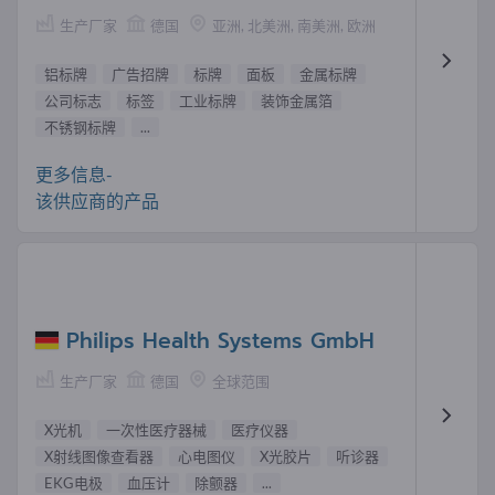
生产厂家
德国
亚洲, 北美洲, 南美洲, 欧洲
铝标牌
广告招牌
标牌
面板
金属标牌
公司标志
标签
工业标牌
装饰金属箔
不锈钢标牌
...
更多信息-
该供应商的产品
Philips Health Systems GmbH
生产厂家
德国
全球范围
X光机
一次性医疗器械
医疗仪器
X射线图像查看器
心电图仪
X光胶片
听诊器
EKG电极
血压计
除颤器
...