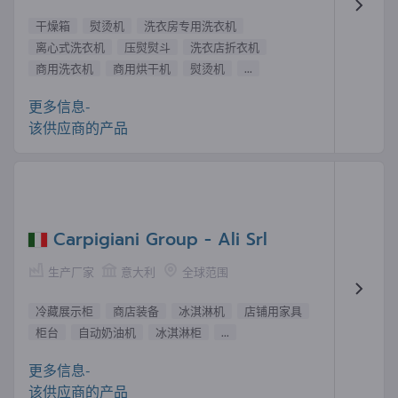
干燥箱
熨烫机
洗衣房专用洗衣机
离心式洗衣机
压熨熨斗
洗衣店折衣机
商用洗衣机
商用烘干机
熨烫机
...
更多信息-
该供应商的产品
Carpigiani Group - Ali Srl
生产厂家
意大利
全球范围
冷藏展示柜
商店装备
冰淇淋机
店铺用家具
柜台
自动奶油机
冰淇淋柜
...
更多信息-
该供应商的产品