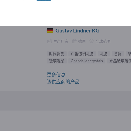
饰品 供應商 (1)
Gustav Lindner KG
生产厂家
德国
全球范围
时尚饰品
广告促销礼品
礼品
首饰
玻璃雕塑
Chandelier crystals
水晶玻璃雕
更多信息-
该供应商的产品