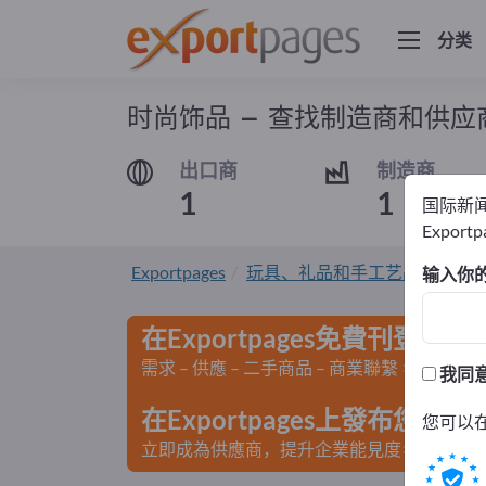
分类
时尚饰品 – 查找制造商和供应
出口商
制造商
1
1
国际新
Export
Exportpages
玩具、礼品和手工艺品
首饰
输入你
在Exportpages免費刊登廣告
需求 – 供應 – 二手商品 – 商業聯繫 >> 由此開
我同
在Exportpages上發布您
您可以
立即成為供應商，提升企業能見度>> 點此發