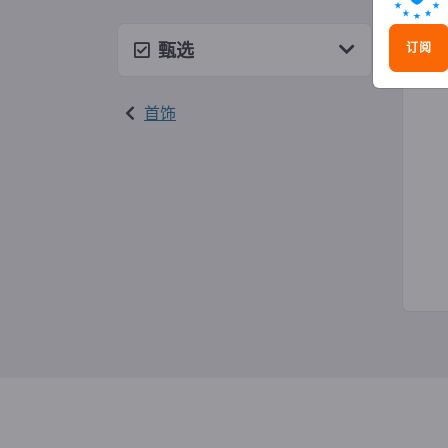
时尚
甄选
订阅
首饰