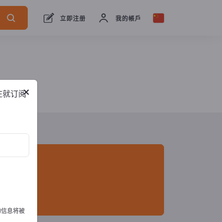
出口商
1
制造商
1
立即注册
我的帳戶
×
在就订阅
的信息将被