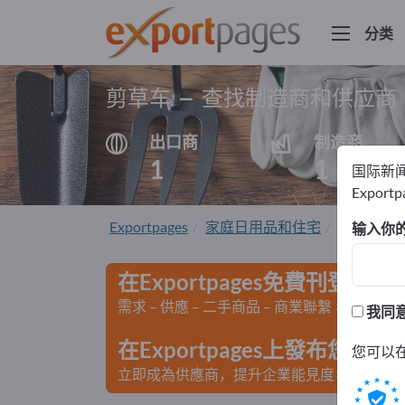
分类
剪草车 – 查找制造商和供应商
出口商
制造商
1
1
国际新
Export
Exportpages
家庭日用品和住宅
园林工具
输入你
在Exportpages免費刊登廣告
需求 – 供應 – 二手商品 – 商業聯繫 >> 由此開
我同
在Exportpages上發布您
您可以
立即成為供應商，提升企業能見度>> 點此發