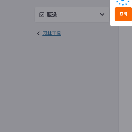
剪草
甄选
订阅
园林工具