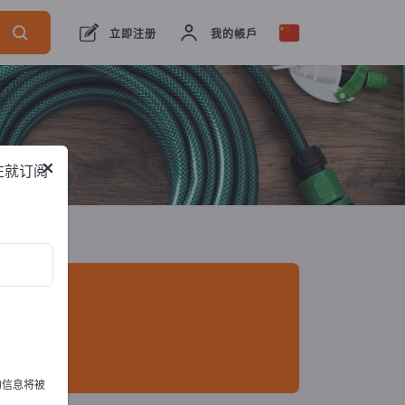
出口商
1
制造商
1
立即注册
我的帳戶
×
在就订阅
的信息将被