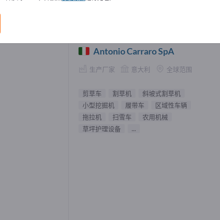
车 供應商 (1)
Antonio Carraro SpA
生产厂家
意大利
全球范围
剪草车
割草机
斜坡式割草机
小型挖掘机
履带车
区域性车辆
拖拉机
扫雪车
农用机械
草坪护理设备
...