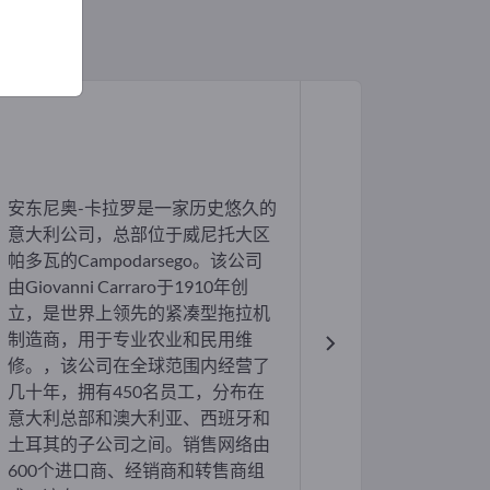
安东尼奥-卡拉罗是一家历史悠久的
意大利公司，总部位于威尼托大区
帕多瓦的Campodarsego。该公司
由Giovanni Carraro于1910年创
立，是世界上领先的紧凑型拖拉机
制造商，用于专业农业和民用维
修。，该公司在全球范围内经营了
几十年，拥有450名员工，分布在
意大利总部和澳大利亚、西班牙和
土耳其的子公司之间。销售网络由
600个进口商、经销商和转售商组