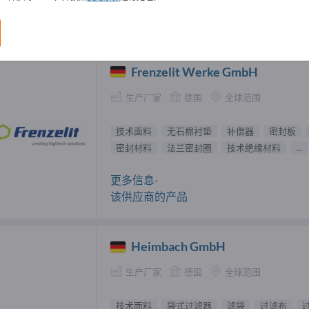
面料 供應商 (15)
Frenzelit Werke GmbH
生产厂家
德国
全球范围
技术面料
无石棉衬垫
补偿器
密封板
密封材料
法兰密封圈
技术绝缘材料
...
更多信息-
该供应商的产品
Heimbach GmbH
生产厂家
德国
全球范围
技术面料
袋式过滤器
滤袋
过滤布