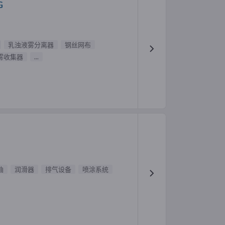
G
乳浊液雾分离器
钢丝网布
雾收集器
...
油
润滑器
排气设备
喷涂系统