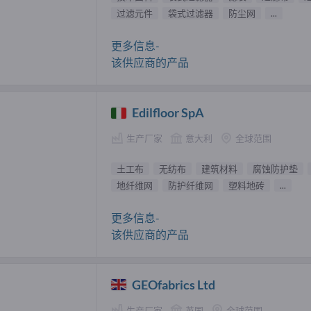
过滤元件
袋式过滤器
防尘网
...
更多信息-
该供应商的产品
Edilfloor SpA
生产厂家
意大利
全球范围
土工布
无纺布
建筑材料
腐蚀防护垫
地纤维网
防护纤维网
塑料地砖
...
更多信息-
该供应商的产品
GEOfabrics Ltd
生产厂家
英国
全球范围