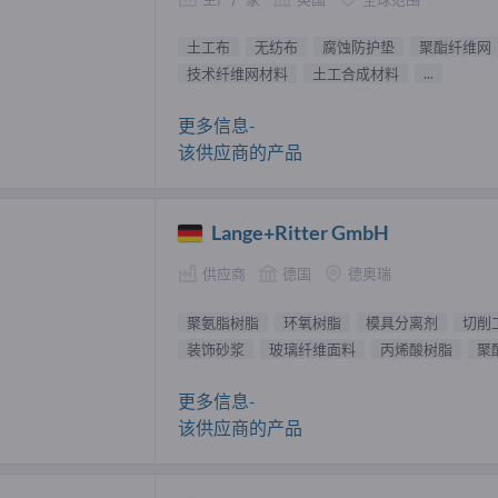
土工布
无纺布
腐蚀防护垫
聚酯纤维网
技术纤维网材料
土工合成材料
...
更多信息-
该供应商的产品
Lange+Ritter GmbH
供应商
德国
德奥瑞
聚氨脂树脂
环氧树脂
模具分离剂
切削
装饰砂浆
玻璃纤维面料
丙烯酸树脂
聚
更多信息-
该供应商的产品