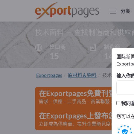
分类
技术面料 – 查找制造商和供应
出口商
制造商
15
14
国际新
Export
Exportpages
原材料＆物料
技术面料
输入你
在Exportpages免費刊登廣告
需求 – 供應 – 二手商品 – 商業聯繫 >> 由此開
我同
在Exportpages上發布您
您可以
立即成為供應商，提升企業能見度>> 點此發