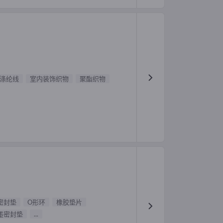
涤纶线
室内装饰织物
聚酯织物
密封垫
O形环
橡胶垫片
墨密封垫
...