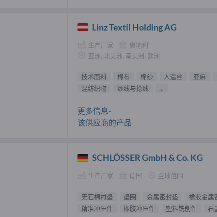
Linz Textil Holding AG
生产厂家
奥地利
亚洲, 北美洲, 南美洲, 欧洲
技术面料
棉布
棉纱
人造丝
亚麻
混纺织物
纱线与捻线
...
更多信息-
该供应商的产品
SCHLÖSSER GmbH & Co. KG
生产厂家
德国
全球范围
无石棉衬垫
垫圈
金属密封垫
橡胶金属
精准冲压件
橡胶冲压件
塑料铣削件
石