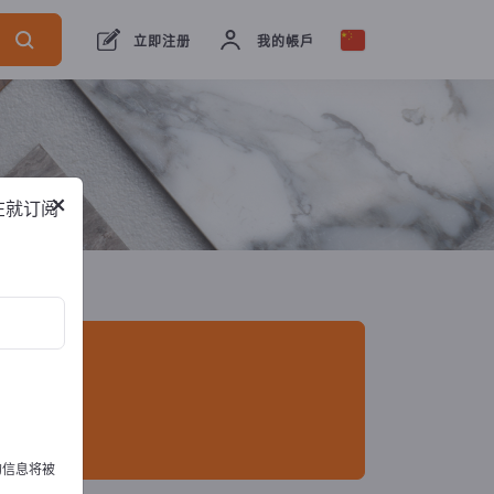
口商
15
制造商
14
经销商
1
立即注册
我的帳戶
×
在就订阅
的信息将被